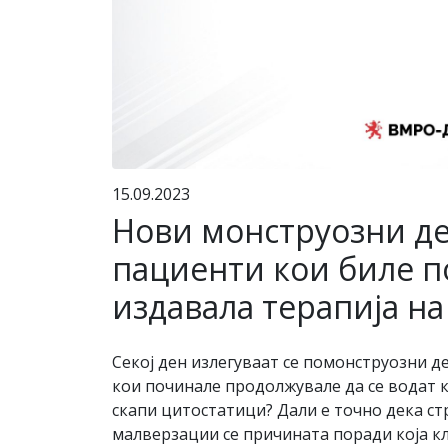
15.09.2023
Нови монструозни дет
пациенти кои биле п
издавала терапија н
Секој ден излегуваат се помонструозни д
кои починале продолжувале да се водат к
скапи цитостатици? Дали е точно дека ст
малверзации се причината поради која к