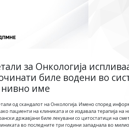
али за Онкологија испливаа 
очинати биле водени во сис
а нивно име
етали од скандалот на Онкологија. Имено според инфор
ако пациенти на клиниката и се издавала терапија на н
рански државјани биле лекувани со цитостатици на сме
линиката во последните три години западнала во милио