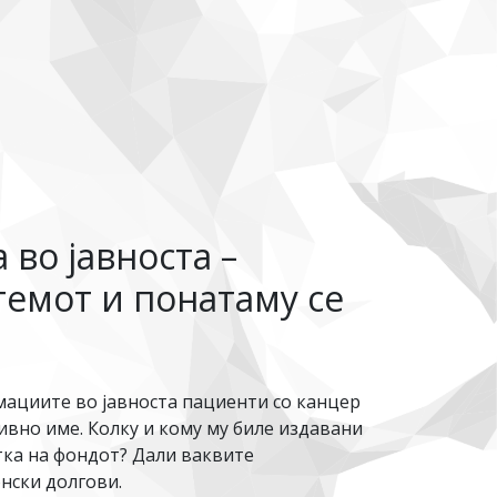
во јавноста –
темот и понатаму се
мациите во јавноста пациенти со канцер
ивно име. Колку и кому му биле издавани
тка на фондот? Дали ваквите
нски долгови.