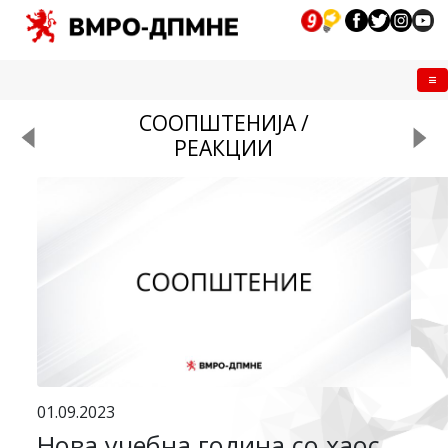
Me
СООПШТЕНИЈА /
РЕАКЦИИ
01.09.2023
Нова учебна година со хаос