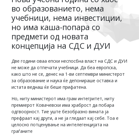
во образованието, нема
учебници, нема инвестиции,
но има каша-попара со
предмети од новата
концепција на СДС и ДУИ
Две години оваа епски неспосбна власт на СДС и ДУИ
не може да отпечати учебници. Да беа европска,
како што не се, денес на 1-ви септември министерот
за образование и наука ќе депонираше оставка и
истата веднаш ќе беше прифатена.
Но, ниту министерот има грам интегритет, ниту
премиерот Ковачевски има храброст да побара
одгвоорност. Тие уште безобразно вината ја
префраат кај други, а не ја гледаат кај себе. Тоа е
целосно потценување на интелегенцијата на
граѓаните