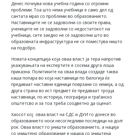
Денес почнува нова учебна година со огромни
проблеми. Тоа што нема учебници е само дел од
сантата мраз со проблеми во образованието.
Наставниците не се задоволни со своите права,
учениците не се задоволни со недостатокот на
учебници, сите заедно не се задоволни што во
образовната инфраструктура не се поместува ништо
на подобро.
Новата концепција која оваа власт ја тера напротив
укажувањата на експертите е сосема друга лоша
приказна. Политиките на оваа влада создаде таква
каша попара во која наставници по билогија ќе
предаваат наставни единици поврзани со хемија, а од
друга страна во ист предмет ќе предаваат тројца
наставници, по историја, географија и граѓанско
општетсво и за тоа треба соодветно да оценат.
Хаосот кој оваа власт на СДС и ДУИ го донесе во
образованието носи несогледливи последици на долг
рок. Оваа власт го уништи образованието, а нација
со уништено образование е нација со уништена