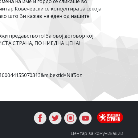
мена на име и гордо се сликаше во
митар Ковечевски се консултира за секоја
ако што Ви кажав на еден од нашите
жи предавството! За овој договор кој
 ИСТА СТРАНА, ПО НИЕДНА ЦЕНА!
00044155070313&mibextid=Nif5oz
Центар за комуникации