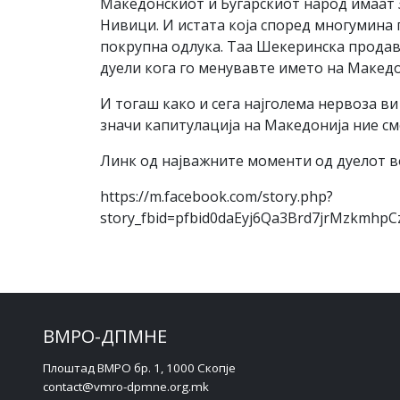
Македонскиот и Бугарскиот народ имаат З
Нивици. И истата која според многумина 
покрупна одлука. Таа Шекеринска продав
дуели кога го менувавте името на Маке
И тогаш како и сега најголема нервоза в
значи капитулација на Македонија ние
Линк од најважните моменти од дуелот в
https://m.facebook.com/story.php?
story_fbid=pfbid0daEyj6Qa3Brd7jrMzkmh
ВМРО-ДПМНЕ
Плоштад ВМРО бр. 1, 1000 Скопје
contact@vmro-dpmne.org.mk