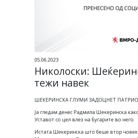
05.06.2023
Николоски: Шеќеринс
тежи навек
ШЕКЕРИНСКА ГЛУМИ ЗАДОЦНЕТ ПАТРИОТ
Ја гледам денес Радмила Шекеринска како
Уставот со цел влез на Бугарите во него.
Истата Шекеринска што беше втор човек н