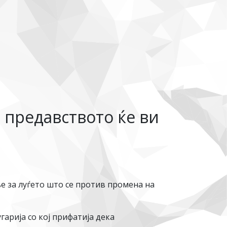
 предавството ќе ви
е за луѓето што се против промена на
арија со кој прифатија дека