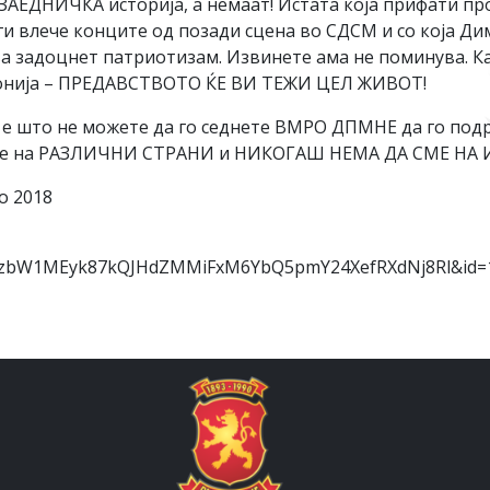
АЕДНИЧКА историја, а немаат! Истата која прифати про
ги влече конците од позади сцена во СДСМ и со која Ди
а задоцнет патриотизам. Извинете ама не поминува. К
донија – ПРЕДАВСТВОТО ЌЕ ВИ ТЕЖИ ЦЕЛ ЖИВОТ!
и е што не можете да го седнете ВМРО ДПМНЕ да го подр
 сме на РАЗЛИЧНИ СТРАНИ и НИКОГАШ НЕМА ДА СМЕ НА
о 2018
pCzbW1MEyk87kQJHdZMMiFxM6YbQ5pmY24XefRXdNj8Rl&id=1