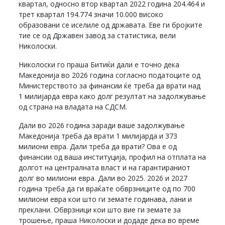
квартал, односно втор квартал 2022 година 204.464 и
трет квартал 194.774 значи 10.000 високо
образовани се иселиле од државата. Еве ги бројките
тие се од Државен завод за статистика, вели
Николоски.
Николоски го праша Битиќи дали е точно дека
Македонија во 2026 година согласно податоците од
Министерството за финансии ќе треба да врати над
1 милијарда евра како долг резултат на задолжување
од страна на владата на СДСМ.
Дали во 2026 година заради ваше задолжување
Македонија треба да врати 1 милијарда и 373
милиони евра. Дали треба да врати? Ова е од
финансии од ваша институција, профил на отплата на
долгот на централната власт и на гарантираниот
долг во милиони евра. Дали во 2025. 2026 и 2027
година треба да ги враќате обврзниците од по 700
милиони евра кои што ги земате годинава, лани и
преклани. Обврзници кои што вие ги земате за
трошење, праша Николоски и додаде дека во време