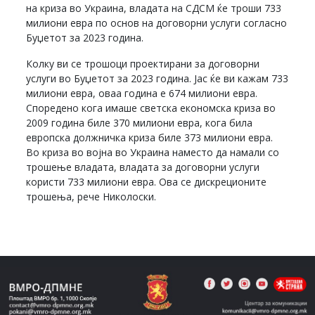
на криза во Украина, владата на СДСМ ќе троши 733
милиони евра по основ на договорни услуги согласно
Буџетот за 2023 година.
Колку ви се трошоци проектирани за договорни
услуги во Буџетот за 2023 година. Јас ќе ви кажам 733
милиони евра, оваа година е 674 милиони евра.
Споредено кога имаше светска економска криза во
2009 година биле 370 милиони евра, кога била
европска должничка криза биле 373 милиони евра.
Во криза во војна во Украина наместо да намали со
трошење владата, владата за договорни услуги
користи 733 милиони евра. Ова се дискреционите
трошења, рече Николоски.