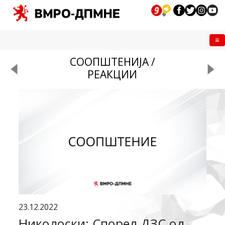
Me
СООПШТЕНИЈА /
РЕАКЦИИ
23.12.2022
Николоски: Според ДЗС од