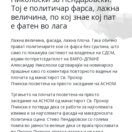
Тој е политичар фарса, лажна
величина, по кој знае кој пат
е фатен во лага
Лажна величина, фасада, лажна плоча. Така обично
прават политичарите кои се фарса без суштина, што
само го покажува системот на владеење на СДСМ,
изјави потпретседателот на ВМРО-ДПМНЕ
Александар Николоски одговарајќи на новинарско
прашање како го коментира повторното вадење на
плочата од манастирот Св. Прохор
Пчински посветена на првото заседание на АСНОМ.
Тргањето на плочата посветена на првото
заседание на АСНОМ од манастирот Св. Прохор
Пчински е потврда дека се работи за најголемата
измама и за најголемата фасада на македонската
политичка сцена. Стево Пендаровски со голема
помпа во јавноста велеше дека се враќа прославата
во Прохор Пчински, притоа излажа и не кажа