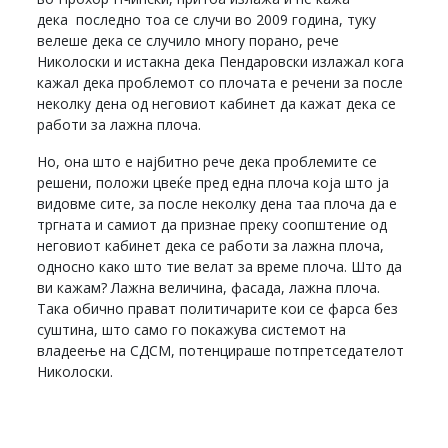
дека последно тоа се случи во 2009 година, туку
велеше дека се случило многу порано, рече
Николоски и истакна дека Пендаровски излажал кога
кажал дека проблемот со плочата е речени за после
неколку дена од неговиот кабинет да кажат дека се
работи за лажна плоча.
Но, она што е најбитно рече дека проблемите се
решени, положи цвеќе пред една плоча која што ја
видовме сите, за после неколку дена таа плоча да е
тргната и самиот да признае преку соопштение од
неговиот кабинет дека се работи за лажна плоча,
односно како што тие велат за време плоча. Што да
ви кажам? Лажна величина, фасада, лажна плоча.
Така обично прават политичарите кои се фарса без
суштина, што само го покажува системот на
владеење на СДСМ, потенцираше потпретседателот
Николоски.