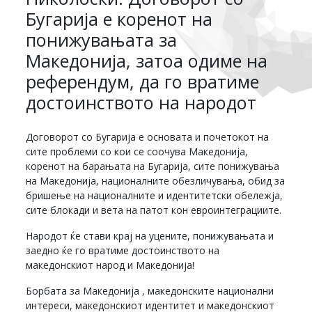
Бугарија е коренот на
понижувањата за
Македонија, затоа одиме на
референдум, да го вратиме
достоинството на народот
Договорот со Бугарија е основата и почетокот на
сите проблеми со кои се соочува Македонија,
коренот на барањата на Бугарија, сите понижувања
на Македонија, националните обезличувања, обид за
бришење на националните и идентитетски обележја,
сите блокади и вета на патот кон евроинтеграциите.
Народот ќе стави крај на уцените, понижувањата и
заедно ќе го вратиме достоинството на
македонскиот народ и Македонија!
Борбата за Македонија , македонските национални
интереси, македонскиот идентитет и македонскиот