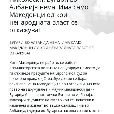
Албанија нема! Има само
Македонци од кои
ненародната власт се
откажува!
БУГАРИ ВО АЛБАНИЈА НЕМА! ИМА САМО
МАКЕДОНЦИ ОД КОИ НЕНАРОДНАТА ВЛАСТ СЕ
ОТКАЖУВА!
Кога Македонија не работи, ќе работи
асимилаторската политика на Бугарија! Наместо да
ги спроведе пресудите на Европскиот суд за
човекови права од Стразбур со кои се бара
признавање на Македонците во Бугарија и нивното
право на здружување и мајчин македонски јазик,
Бугарија бара непостоечки Бугари во Албанија,
купувајќи ги душите на луѓето кои се напатени и
измачени и живеат во тешка сиромаштија во
Албанија, нудејќи им бугарски пасоши со кои можат