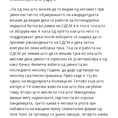
„Па од она што можев да го видам од неговиот прв
јавен настап по објавувањето на кандидатурата
можам да видам дека се работи за потенцијална
лидерска битка во рамки на СДСМ а и тоа е тоа што
се зборува низ 4 -ката од луѓето кои што него го
поддржуваат дека после изборите се надева да го
преземе раководењето на СДСМ и дека затоа
влегува во оваа изборна трка. Тоа си е работа на
СДСМ јас немам што да се мешам тука но она што
мислам дека јавноста сериозно ќе ја интересира е од
како Венко Филипче избега од јавноста во
последните неколку години, да даде одговори на
неколку суштински прашања. Прво каде е тој во
однос на модуларната болница во Тетово која што
изгоре и 14 човечки животи кои што беа загубени
таму, второ што мисли за тоа што Македонија
имаше меѓу највисоките смртности во корона
пандемијата, трето каква е неговата улога при
набавката на вакцини преку сомнителни фирми од
Хонг Конг за трговија со јужно овошје, четврто каква