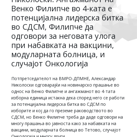
Венко Филипче во 4-ката е
потенцијална лидерска битка
во СДСМ, Филипче да
одговори за неговата улога
при набавката на вакцини,
модуларната болница, и
случајот Онкологија
Потпретседателот на ВМРО-ДПМНЕ, Александар
Николоски одговарајќи на новинарско прашање во
однос на Венко Филипче и ангажманот во 4-тата
изборна единица истакна дека според него се работи
за потенцијална лидерска битка во СДСМ по
изборите и кој да го преземе раководството во
СДСМ, но Венко Филипче треба да даде одговори на
многу прашања во јавноста како за набавката на
вакцини, модуларната болница во Тетово, случајот
Онкологија и многу други.