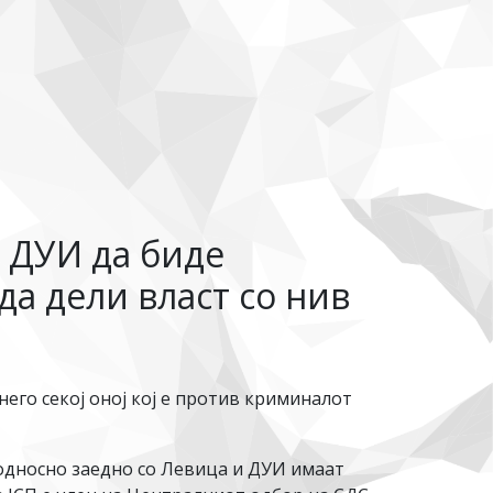
 ДУИ да биде
да дели власт со нив
его секој оној кој е против криминалот
, односно заедно со Левица и ДУИ имаат