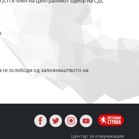
а ЈСП е член на Централниот одбор на СДС
.
а се ослободи од заложништвото на
Центар за комуникации