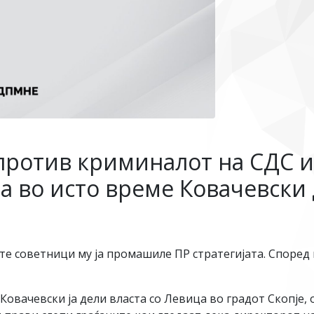
 против криминалот на СДС и
а во исто време Ковачевски 
те советници му ја промашиле ПР стратегијата. Според н
 Ковачевски ја дели власта со Левица во градот Скопје