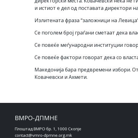
директорски места. Ковачевски нека не г
и истиот е дел од поставата директори на
Излитената фраза “заложници на Левица“
Се поголем број граѓани сметаат дека вл
Се повеќе меѓународни институции говор
Се повеќе фактори говорат дека со власт
Македонија бара предвремени избори. От
Ковачевски и Ахмети.
ВМРО-ДПМНЕ
Плоштад ВМРО бр. 1, 1000 Скопје
contact@vmro-dpmne.org.mk