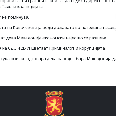
и прави слепи граѓаните кои гледаат дека директорот н
 Тачела коалицијата.
 не поминува.
аста на Ковачевски ја води државата во погрешна насока
ат дека Македонија економски најлошо се развива.
а на СДС и ДУИ цветаат криминалот и корупцијата.
тука повеќе одговара дека народот бара Македонија д