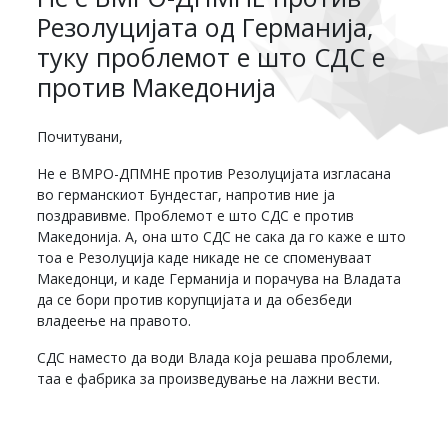
Резолуцијата од Германија,
туку проблемот е што СДС е
против Македонија
Почитувани,
Не е ВМРО-ДПМНЕ против Резолуцијата изгласана
во германскиот Бундестаг, напротив ние ја
поздравивме. Проблемот е што СДС е против
Македонија. А, она што СДС не сака да го каже е што
тоа е Резолуција каде никаде не се споменуваат
Македонци, и каде Германија и порачува на Владата
да се бори против корупцијата и да обезбеди
владеење на правото.
СДС наместо да води Влада која решава проблеми,
таа е фабрика за произведување на лажни вести.