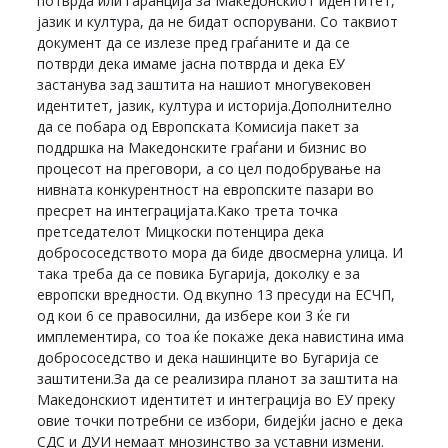
потврда или гаранција за Македонскиот идентитет,
јазик и култура, да не бидат оспорувани. Со таквиот
документ да се излезе пред граѓаните и да се
потврди дека имаме јасна потврда и дека ЕУ
застанува зад заштита на нашиот многувековен
идентитет, јазик, култура и историја.Дополнително
да се побара од Европската Комисија пакет за
поддршка на Македонските граѓани и бизнис во
процесот на преговори, а со цел подобрување на
нивната конкурентност на европските пазари во
пресрет на интеграцијата.Како трета точка
претседателот Мицкоски потенцира дека
добрососедството мора да биде двосмерна улица. И
така треба да се повика Бугарија, доколку е за
европски вредности. Од вкупно 13 пресуди на ЕСЧП,
од кои 6 се правосилни, да избере кои 3 ќе ги
имплементира, со тоа ќе покаже дека навистина има
добрососедство и дека нашинците во Бугарија се
заштитени.За да се реализира планот за заштита на
Македонскиот идентитет и интеграција во ЕУ преку
овие точки потребни се избори, бидејќи јасно е дека
СДС и ДУИ немаат мнозинство за уставни измени.