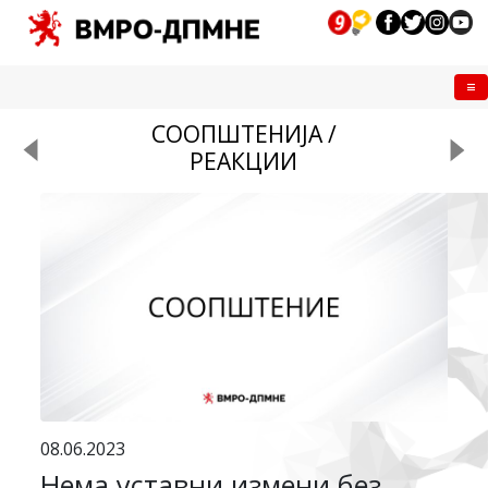
Me
СООПШТЕНИЈА /
РЕАКЦИИ
08.06.2023
Нема уставни измени без