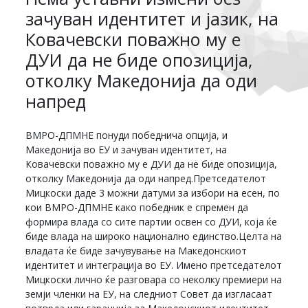
зачуван идентитет и јазик, на
Ковачевски поважно му е
ДУИ да не биде опозиција,
отколку Македонија да оди
напред
ВМРО-ДПМНЕ понуди победнича опција, и
Македонија во ЕУ и зачуван идентитет, на
Ковачевски поважно му е ДУИ да не биде опозиција,
отколку Македонија да оди напред.Претседателот
Мицкоски даде 3 можни датуми за избори на есен, по
кои ВМРО-ДПМНЕ како победник е спремен да
формира влада со сите партии освен со ДУИ, која ќе
биде влада на широко национално единство.Целта на
владата ќе биде зачувување на Македонскиот
идентитет и интеграција во ЕУ. Имено претседателот
Мицкоски лично ќе разговара со неколку премиери на
земји членки на ЕУ, на следниот Совет да изгласаат