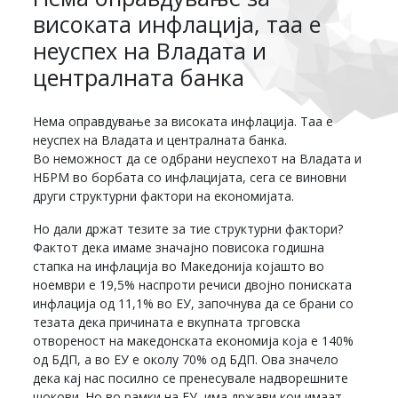
високата инфлација, таа е
неуспех на Владата и
централната банка
Нема оправдување за високата инфлација. Таа е
неуспех на Владата и централната банка.
Во неможност да се одбрани неуспехот на Владата и
НБРМ во борбата со инфлацијата, сега се виновни
други структурни фактори на економијата.
Но дали држат тезите за тие структурни фактори?
Фактот дека имаме значајно повисока годишна
стапка на инфлација во Македонија којашто во
ноември е 19,5% наспроти речиси двојно пониската
инфлација од 11,1% во ЕУ, започнува да се брани со
тезата дека причината е вкупната трговска
отвореност на македонската економија која е 140%
од БДП, а во ЕУ е околу 70% од БДП. Ова значело
дека кај нас посилно се пренесувале надворешните
шокови. Но во рамки на ЕУ, има држави кои имаат