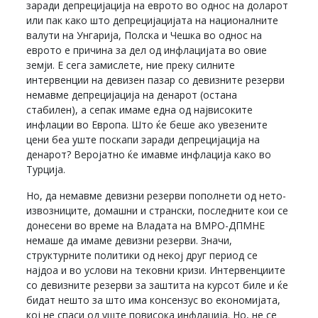
заради депрецијација на еврото во однос на доларот
или пак како што депрецијацијата на националните
валути на Унгарија, Полска и Чешка во однос на
еврото е причина за дел од инфлацијата во овие
земји. Е сега замислете, ние преку силните
интервенции на девизен пазар со девизните резерви
немавме депрецијација на денарот (остана
стабилен), а сепак имаме една од највисоките
инфлации во Европа. Што ќе беше ако увезените
цени беа уште поскапи заради депрецијација на
денарот? Веројатно ќе имавме инфлација како во
Турција.
Но, да немавме девизни резерви пополнети од нето-
извозниците, домашни и странски, последните кои се
донесени во време на Владата на ВМРО-ДПМНЕ
немаше да имаме девизни резерви. Значи,
структурните политики од некој друг период се
најдоа и во услови на тековни кризи. Интервенциите
со девизните резерви за заштита на курсот биле и ќе
бидат нешто за што има консензус во економијата,
кој не спаси од уште повисока инфлација. Но, не се