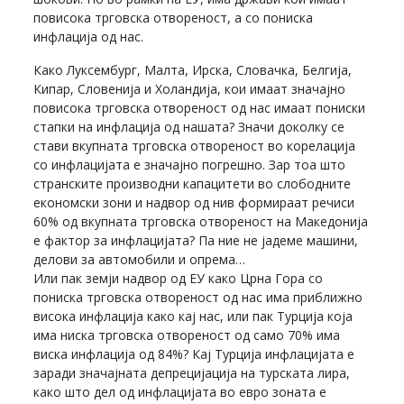
повисока трговска отвореност, а со пониска
инфлација од нас.
Како Луксембург, Малта, Ирска, Словачка, Белгија,
Кипар, Словенија и Холандија, кои имаат значајно
повисока трговска отвореност од нас имаат пониски
стапки на инфлација од нашата? Значи доколку се
стави вкупната трговска отвореност во корелација
со инфлацијата е значајно погрешно. Зар тоа што
странските производни капацитети во слободните
економски зони и надвор од нив формираат речиси
60% од вкупната трговска отвореност на Македонија
е фактор за инфлацијата? Па ние не јадеме машини,
делови за автомобили и опрема…
Или пак земји надвор од ЕУ како Црна Гора со
пониска трговска отвореност од нас има приближно
висока инфлација како кај нас, или пак Турција која
има ниска трговска отвореност од само 70% има
виска инфлација од 84%? Кај Турција инфлацијата е
заради значајната депрецијација на турската лира,
како што дел од инфлацијата во евро зоната е