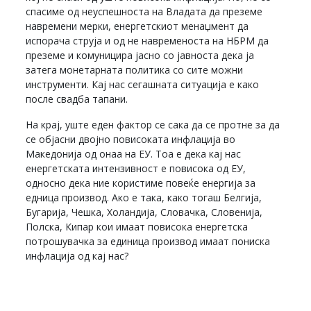
спасиме од неуспешноста на Владата да преземе
навремени мерки, енергетскиот менаџмент да
испорача струја и од не навременоста на НБРМ да
преземе и комуницира јасно со јавноста дека ја
затега монетарната политика со сите можни
инструменти. Кај нас сегашната ситуација е како
после свадба тапани.
На крај, уште еден фактор се сака да се протне за да
се објасни двојно повисоката инфлација во
Македонија од онаа на ЕУ. Тоа е дека кај нас
енергетската интензивност е повисока од ЕУ,
односно дека ние користиме повеќе енергија за
едница производ. Ако е така, како тогаш Белгија,
Бугарија, Чешка, Холандија, Словачка, Словенија,
Полска, Кипар кои имаат повисока енергетска
потрошувачка за единица производ имаат пониска
инфлација од кај нас?