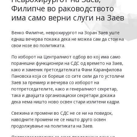
Филипче во раководството
има само верни слуги на Заев
Венко Филипче, неврохирургот на Зоран Заев уште
еднаш вечерва покажа дека не можеа сам да стои на
свои нозе во политиката.
По изборот на Централниот одбор во кој има само
поранешни функционери на СДС од времето на Заев,
како и заменик претседателката Фани Каранфилова
Пановска која се бореше со сите сили да го устоличи
Заев за премиер и вечерва со изборот на
потпретседателите, како и генералниот секретар,
така и двајцата организациски секретари докажа
дека нема ништо ново освен стари излитени кадри.
Свежина и промени во СДС не се ни на повидок,
наводните промени не се ништо друго освен
продолжување на политиката на Заев.