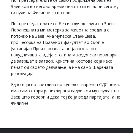
Потпретседателите се само продолжена рака на
Заев кои во негово време беа стоти ешалон сега му
ги нуди на Филипче за во прв.
Потпретседателите се без исклучок слуги на Заев.
Поранешната министерка за животна средина е
потрчко на Заев. Ана Чупеска Станишева,
професорка на Правниот факултет во Скопје
Јустинијан Први е позната во јавноста по
налудничавата идеја стотина македонски новинари
да завршат в затвор. Кристина Костова која како
печат од своето делување ја има само Шарената
револуција.
Едно е јасно светлина во тунелот наречен СДС нема,
има само стари рециклирани кадри кои му служат на
Заев што говори и дека тој ќе ја води партијата, а не
Филипче.