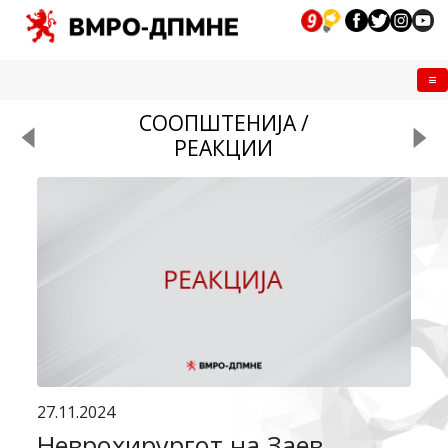
Me
СООПШТЕНИЈА /
РЕАКЦИИ
27.11.2024
Неврохирургот на Заев,