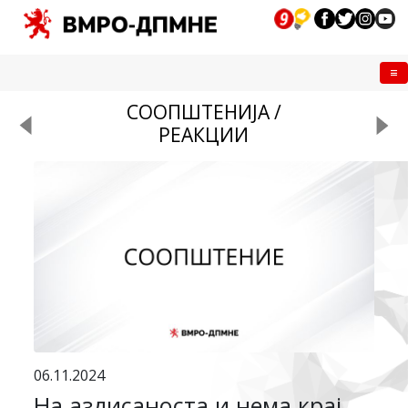
Me
СООПШТЕНИЈА /
РЕАКЦИИ
06.11.2024
На аздисаноста и нема крај,