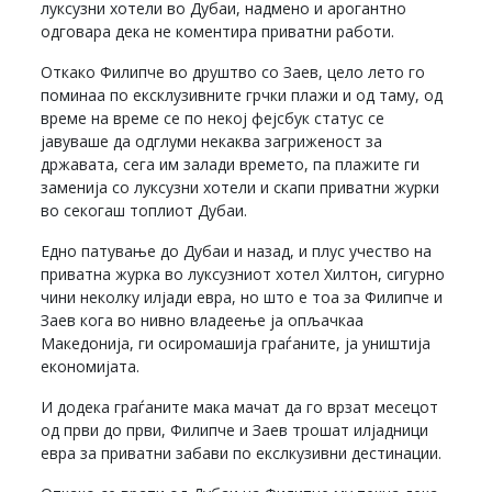
луксузни хотели во Дубаи, надмено и арогантно
одговара дека не коментира приватни работи.
Откако Филипче во друштво со Заев, цело лето го
поминаа по ексклузивните грчки плажи и од таму, од
време на време се по некој фејсбук статус се
јавуваше да одглуми некаква загриженост за
државата, сега им залади времето, па плажите ги
заменија со луксузни хотели и скапи приватни журки
во секогаш топлиот Дубаи.
Едно патување до Дубаи и назад, и плус учество на
приватна журка во луксузниот хотел Хилтон, сигурно
чини неколку илјади евра, но што е тоа за Филипче и
Заев кога во нивно владеење ја опљачкаа
Македонија, ги осиромашија граѓаните, ја уништија
економијата.
И додека граѓаните мака мачат да го врзат месецот
од први до први, Филипче и Заев трошат илјадници
евра за приватни забави по екслкузивни дестинации.