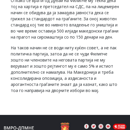
Откако се врати од Дубаи на Филипче му текна дека
тој на хартија е претседател на СДС, па на лицемерен
начин се обидува да ја замајува јавноста дека се
грижел за стандардот на граѓаните. За оној животен
стандард кој тие во нивното владеење го уништија и
во чие време оставија 500 илјади македонски граѓани
на прагот на сиромаштија со по 150 денари на ден.
На таков начин не се води ниту куќен совет, а не пак
политичка партија, затоа да не се чуди Филипче
зошто ни членовите на неговата партија не му
веруваат и зошто рејтингот му е само 5% и истиот
дополнително се намалува. На Македонија и треба
консолидирана опозиција, а аздисаноста и
арогантноста граѓаните знаат да ја казнат, како што
тоа го направија на двојните избори во мај.