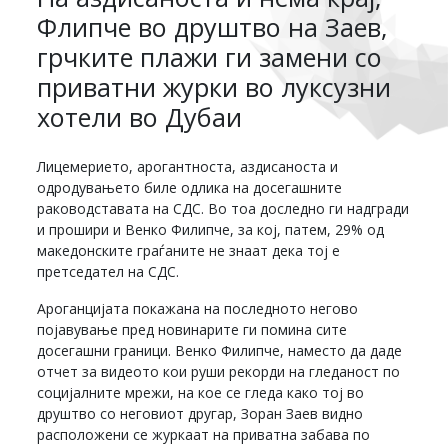
Флипче во друштво на Заев,
грчките плажи ги замени со
приватни журки во луксузни
хотели во Дубаи
Лицемерието, арогантноста, аздисаноста и
одродувањето биле одлика на досегашните
раководставата на СДС. Во тоа доследно ги надгради
и прошири и Венко Филипче, за кој, патем, 29% од
македонските граѓаните не знаат дека тој е
претседател на СДС.
Ароганцијата покажана на последното негово
појавување пред новинарите ги помина сите
досегашни граници. Венко Филипче, наместо да даде
отчет за видеото кои руши рекорди на гледаност по
социјалните мрежи, на кое се гледа како тој во
друштво со неговиот другар, Зоран Заев видно
расположени се журкаат на приватна забава по