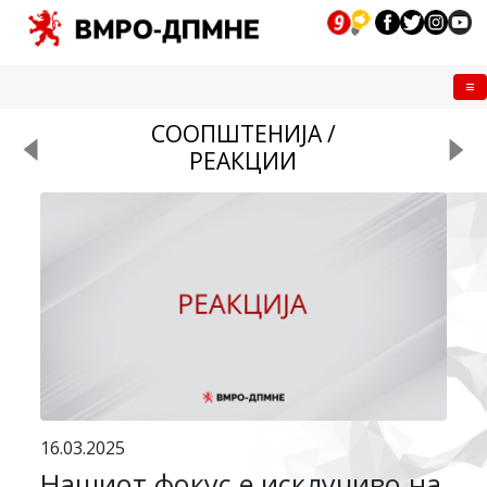
Me
СООПШТЕНИЈА /
РЕАКЦИИ
16.03.2025
Нашиот фокус е исклучиво на