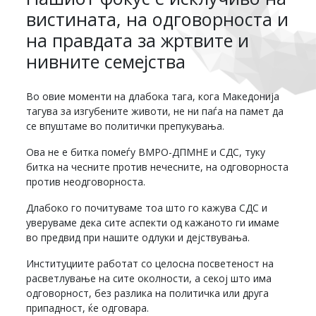
вистината, на одговорноста и
на правдата за жртвите и
нивните семејства
Во овие моменти на длабока тага, кога Македонија
тагува за изгубените животи, не ни паѓа на памет да
се впуштаме во политички препукувања.
Ова не е битка помеѓу ВМРО-ДПМНЕ и СДС, туку
битка на чесните против нечесните, на одговорноста
против неодговорноста.
Длабоко го почитуваме тоа што го кажува СДС и
уверуваме дека сите аспекти од кажаното ги имаме
во предвид при нашите одлуки и дејствувања.
Институциите работат со целосна посветеност на
расветлување на сите околности, а секој што има
одговорност, без разлика на политичка или друга
припадност, ќе одговара.