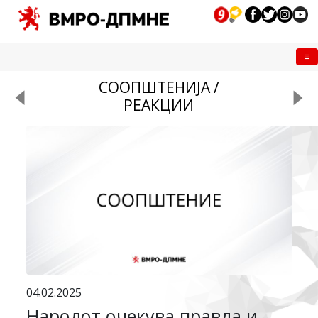
Me
СООПШТЕНИЈА /
РЕАКЦИИ
04.02.2025
Народот очекува правда и