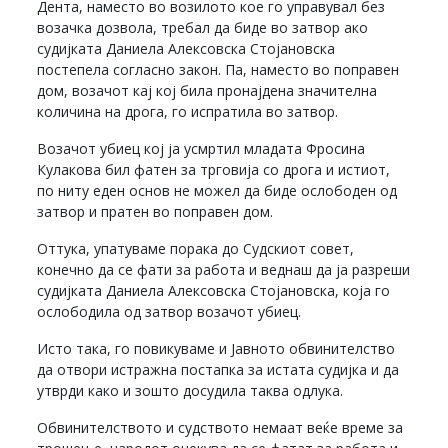
Дента, наместо во возилото кое го управувал без
возачка дозвола, требал да биде во затвор ако
судијката Даниела Алексовска Стојановска
постепела согласно закон. Па, наместо во поправен
дом, возачот кај кој била пронајдена значителна
количина на дрога, го испратила во затвор.
Возачот убиец кој ја усмртил младата Фросина
Кулакова бил фатен за трговија со дрога и истиот,
по ниту еден основ не можел да биде ослободен од
затвор и пратен во поправен дом.
Оттука, упатуваме порака до Судскиот совет,
конечно да се фати за работа и веднаш да ја разреши
судијката Даниела Алексовска Стојановска, која го
ослободила од затвор возачот убиец.
Исто така, го повикуваме и Јавното обвинителство
да отвори истражна постапка за истата судијка и да
утврди како и зошто досудила таква одлука.
Обвинителството и судството немаат веќе време за