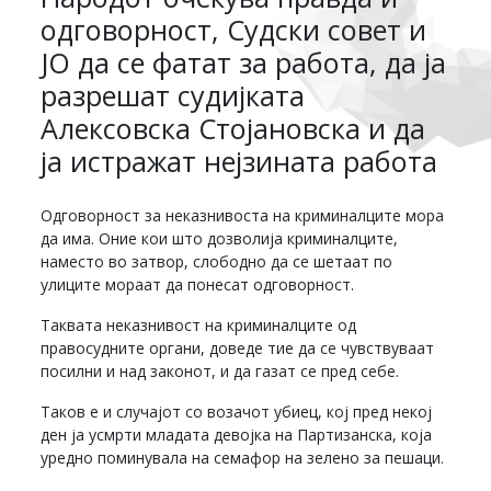
одговорност, Судски совет и
ЈО да се фатат за работа, да ја
разрешат судијката
Алексовска Стојановска и да
ја истражат нејзината работа
Одговорност за неказнивоста на криминалците мора
да има. Оние кои што дозволија криминалците,
наместо во затвор, слободно да се шетаат по
улиците мораат да понесат одговорност.
Таквата неказнивост на криминалците од
правосудните органи, доведе тие да се чувствуваат
посилни и над законот, и да газат се пред себе.
Таков е и случајот со возачот убиец, кој пред некој
ден ја усмрти младата девојка на Партизанска, која
уредно поминувала на семафор на зелено за пешаци.