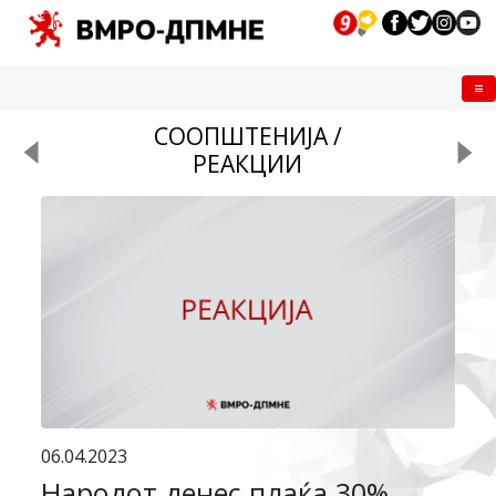
Me
СООПШТЕНИЈА /
РЕАКЦИИ
06.04.2023
Народот денес плаќа 30%