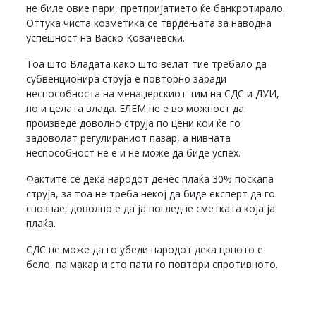
не биле овие пари, претпријатието ќе банкротирало.
Оттука чиста козметика се тврдењата за наводна
успешност на Васко Ковачевски.
Тоа што Владата како што велат тие требало да
субвенционира струја е повторно заради
неспособноста на менаџерскиот тим на СДС и ДУИ,
но и целата влада. ЕЛЕМ не е во можност да
произведе доволно струја по цени кои ќе го
задоволат регулираниот пазар, а нивната
неспособност не е и не може да биде успех.
Фактите се дека народот денес плаќа 30% поскапа
струја, за тоа не треба некој да биде експерт да го
спознае, доволно е да ја погледне сметката која ја
плаќа.
СДС не може да го убеди народот дека црното е
бело, па макар и сто пати го повтори спротивното.