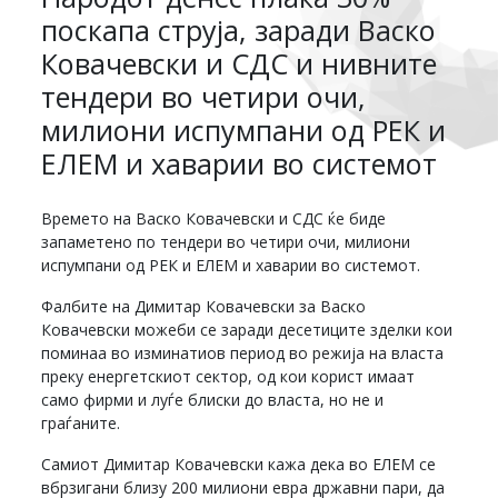
поскапа струја, заради Васко
Ковачевски и СДС и нивните
тендери во четири очи,
милиони испумпани од РЕК и
ЕЛЕМ и хаварии во системот
Времето на Васко Ковачевски и СДС ќе биде
запаметено по тендери во четири очи, милиони
испумпани од РЕК и ЕЛЕМ и хаварии во системот.
Фалбите на Димитар Ковачевски за Васко
Ковачевски можеби се заради десетиците зделки кои
поминаа во изминатиов период во режија на власта
преку енергетскиот сектор, од кои корист имаат
само фирми и луѓе блиски до власта, но не и
граѓаните.
Самиот Димитар Ковачевски кажа дека во ЕЛЕМ се
вбрзигани близу 200 милиони евра државни пари, да