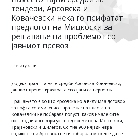
тендери, Арсовска и
Ковачевски нека го прифатат
предлогот на Мицкоски за
решавање на проблемот со
јавниот превоз
Почитувани,
Додека траат тајните средби Арсовска Ковачевски,
јавниот превоз крахира, а скопјани се нервозни.
Прашањето е зошто Арсовска која вклучила договор
за нафта со омилениот пратеник на власта на
Ковачевски не побарала попуст, каков имале сите
претходни договори уште од времето на Костовски,
Трајановски и Шилегов. Со тие 900 илјади евра
годишно кои Арсовска не ги побарала можеше да се