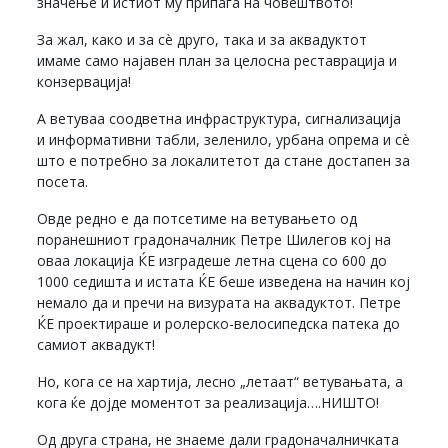
значење и истиот му припаѓа на човештвото!
За жал, како и за сè друго, така и за аквадуктот
имаме само најавен план за целосна реставрација и
конзервација!
А ветуваа соодветна инфраструктура, сигнализација
и информативни табли, зеленило, урбана опрема и сè
што е потребно за локалитетот да стане достапен за
посета.
Овде редно е да потсетиме на ветувањето од
поранешниот градоначалник Петре Шилегов кој на
оваа локација ЌЕ изградеше летна сцена со 600 до
1000 седишта и истата ЌЕ беше изведена на начин кој
немало да и пречи на визурата на аквадуктот. Петре
ЌЕ проектираше и ролерско-велосипедска патека до
самиот аквадукт!
Но, кога се на хартија, лесно „летаат“ ветувањата, а
кога ќе дојде моментот за реализација….НИШТО!
Од друга страна, не знаеме дали градоначалничката