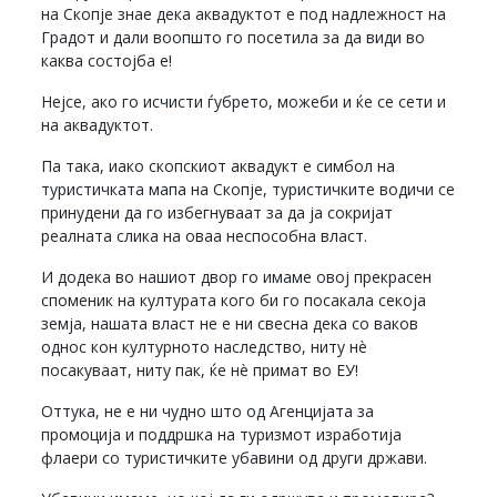
на Скопје знае дека аквадуктот е под надлежност на
Градот и дали воопшто го посетила за да види во
каква состојба е!
Нејсе, ако го исчисти ѓубрето, можеби и ќе се сети и
на аквадуктот.
Па така, иако скопскиот аквадукт е симбол на
туристичката мапа на Скопје, туристичките водичи се
принудени да го избегнуваат за да ја сокријат
реалната слика на оваа неспособна власт.
И додека во нашиот двор го имаме овој прекрасен
споменик на културата кого би го посакала секоја
земја, нашата власт не е ни свесна дека со ваков
однос кон културното наследство, ниту нè
посакуваат, ниту пак, ќе нè примат во ЕУ!
Оттука, не е ни чудно што од Агенцијата за
промоција и поддршка на туризмот изработија
флаери со туристичките убавини од други држави.