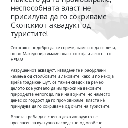
неспособната власт не
присилува да го сокриваме
Скопскиот аквадукт од
туристите!
Секогаш е подобро да се спречи, наместо да се лечи,
но во Македонија имаме власт со која и лекот – го
НЕМА!
Разрушениот аквадукт, извадените и расфрлани
камења од столбовите и лаковите, како и по некоја
вреќа градежен шут, се тажен сведок за ремек-
делото кое успеало да им пркоси на вековите,
природните непогоди, па и на војните, но наместо
денес со гордост да го промовираме, власта нè
принудува да го сокриваме од очите на туристите.
Власта треба да е свесна дека аквадуктот е
прогласен за културно наследство од особено