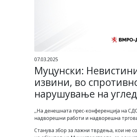
07.03.2025
Муцунски: Невистинит
извини, во спротивно
нарушување на углед
,,На денешната прес-конференција на СД
надворешни работи и надворешна трговија
Станува збор за лажни тврдења, кои не с