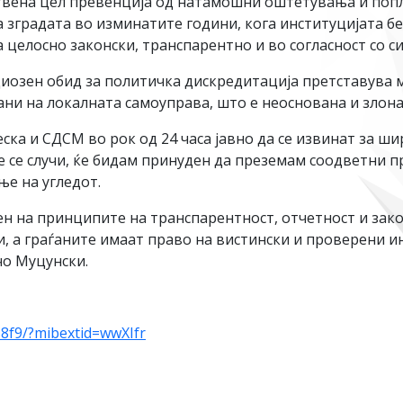
ствена цел превенција од натамошни оштетувања и поп
 зградата во изминатите години, кога институцијата б
а целосно законски, транспарентно и во согласност со 
озен обид за политичка дискредитација претставува 
гани на локалната самоуправа, што е неоснована и злон
зеска и СДСМ во рок од 24 часа јавно да се извинат за
е се случи, ќе бидам принуден да преземам соодветни п
ње на угледот.
ен на принципите на транспарентност, отчетност и зак
и, а граѓаните имаат право на вистински и проверени ин
о Муцунски.
8f9/?mibextid=wwXIfr