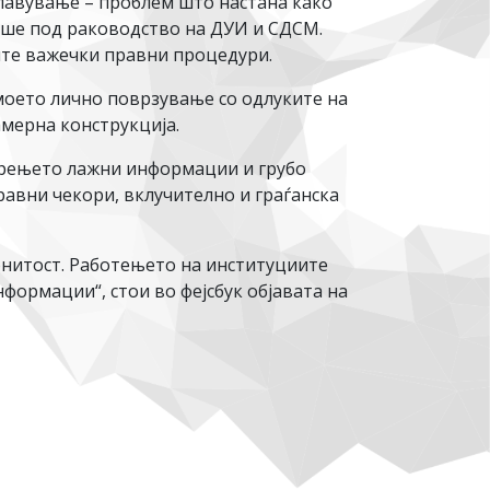
лавување – проблем што настана како
еше под раководство на ДУИ и СДСМ.
сите важечки правни процедури.
моето лично поврзување со одлуките на
амерна конструкција.
 ширењето лажни информации и грубо
равни чекори, вклучително и граѓанска
онитост. Работењето на институциите
формации“, стои во фејсбук објавата на