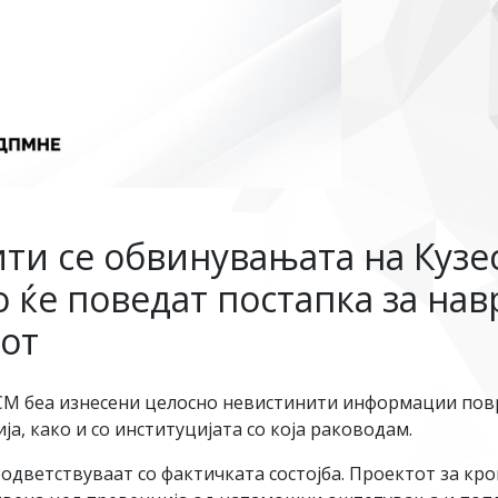
и се обвинувањата на Кузеск
 ќе поведат постапка за нав
от
СМ беа изнесени целосно невистинити информации повр
, како и со институцијата со која раководам.
оодветствуваат со фактичката состојба. Проектот за к