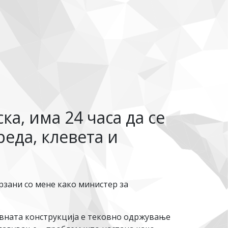
а, има 24 часа да се
реда, клевета и
зани со мене како министер за
ровната конструкција е тековно одржување