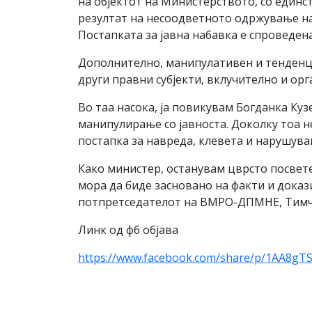
на објектот на Министерството, со един
резултат на несоодветното одржување на
Постапката за јавна набавка е спроведен
Дополнително, манипулативен и тенденци
други правни субјекти, вклучително и ор
Во таа насока, ја повикувам Богданка Ку
манипулирање со јавноста. Доколку тоа н
постапка за навреда, клевета и нарушува
Како министер, останувам цврсто посвет
мора да биде засновано на факти и доказ
потпретседателот на ВМРО-ДПМНЕ, Тимч
Линк од фб објава
https://www.facebook.com/share/p/1AA8gTS