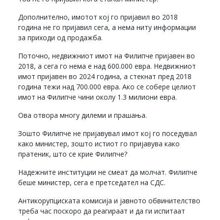
Дополнително, имотот кој го пријавил во 2018
година не го пријавил сега, а нема ниту информации
за приходи од продажба.
Поточно, недвижниот имот на Филипче пријавен во
2018, а сега го нема е над 600.000 евра. Недвижниот
имот пријавен во 2024 година, а стекнат пред 2018
година тежи над 700.000 евра. Ако се собере целиот
имот на Филипче чини околу 1.3 милиони евра.
Ова отвора многу дилеми и прашања.
Зошто Филипче не пријавувал имот кој го поседувал
како министер, зошто истиот го пријавува како
пратеник, што се крие Филипче?
Надежните институции не смеат да молчат. Филипче
беше министер, сега е претседател на СДС.
Антикорупциската комисија и јавното обвинителство
треба час поскоро да реагираат и да ги испитаат