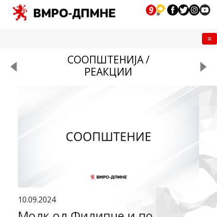
Me
СООПШТЕНИЈА /
РЕАКЦИИ
10.09.2024
Молк од Филипче и по