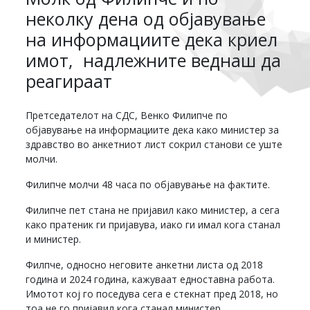
неколку дена од објавување
на информациите дека криел
имот, надлежните веднаш да
реагираат
Претседателот на СДС, Венко Филипче по
објавување на информациите дека како министер за
здравство во анкетниот лист сокрил станови се уште
молчи.
Филипче молчи 48 часа по објавување на фактите.
Филипче пет стана не пријавил како министер, а сега
како пратеник ги пријавува, иако ги имал кога станал
и министер.
Филпче, односно неговите анкетни листа од 2018
година и 2024 година, кажуваат едноставна работа.
Имотот кој го поседува сега е стекнат пред 2018, но
тоа не го пријавил кога станал министер.