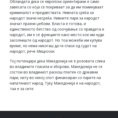
Обландата дека се европски ориентирани е само
завесата со која се покриваат за да им поминуваат
криминалот и предавствата. Нивната среќа за
народот значи несреќа. Нивните пари за народот
значат празни џебови. Власта е готова, и
единственото бегство од соочување со правдата и
народот, им е се функциите како место кое им нуди
засолниште од народот. Но тоа можеби им купува
време, но нема никогаш да ги спаси од судот на
народот, рече Мицкоски.
Тој потенцира дека Македонија не е розовата слика
во владините гласила и зборови, Македонија не се
состои во владиниот раскош платен со државни
пари, ниту во некој спот финансиран со парите на
напатениот народ. Туку Македонија е на народот,
таа е за сите.