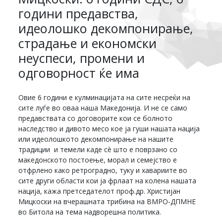
години предавства,
идеолошко декомпонирање,
страдање и економски
неуспеси, промени и
одговорност ќе има
Овие 6 години е кулминацијата на сите несреќи на
сите луѓе во оваа наша Македонија. И не се само
предавствата со договорите кои се болното
наследство и дивото месо кое ја гуши нашата нација
или идеолошкото декомпонирање на нашите
традиции и темели каде сè што е поврзано со
македонското постоење, морал и семејство е
отфрлено како ретроградно, туку и хавариите во
сите други области кои ја фрлаат на колена нашата
нација, кажа претседателот проф.др. Христијан
Мицкоски на вчерашната трибина на ВМРО-ДПМНЕ
во Битола на тема надворешна политика.