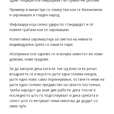
Црни тендери кои завршуваат во приватни џебови.
Премиер и министри со семејства кои се бизнисмени
и сиромашен и гладен народ.
Инфлација која силно удира по стандардот и сè
повеќе граѓани кои се сиромашни.
Колективна сиромаштија за сметка на нивната
индивидуална среќа со нашите пари.
Иселување кое одново го згаснува животот во нови
домови, нови градови.
За да заклучи дека кога ќе тие од власта ќе речат
воздржете се и вкусете уште една голема кнедла,
уште едно ново само порекнување, останете неми на
уште едно големо предавство на своето постоење,
треба народот да знае две работи: дека тоа не е
последното што го подготвуваат и дека среќата и
сонот што го ветуваат нема никогаш да дојдат со
овие луѓе.