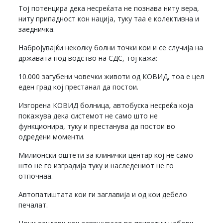
Тој потенцира дека несреќата не познава ниту вера,
ниту припадност кон нација, туку таа е колективна и
заедничка.
Набројувајќи неколку болни точки кои и се случија на
државата под водство на СДС, тој кажа:
10.000 загубени човечки животи од КОВИД, тоа е цел
еден град кој престанал да постои.
Изгорена КОВИД болница, автобуска несреќа која
покажува дека системот не само што не
функционира, туку и престанува да постои во
одредени моменти.
Милионски оштети за клинички центар кој не само
што не го изградија туку и наследениот не го
отпочнаа.
Автопатиштата кои ги заглавија и од кои дебело
печалат.