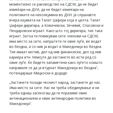
моментално се раководство на СДСМ, да не бидат
измеќари на ДУИ, да не бидат измеќари на
политиките на неколкумина во ДУИ. Ја слушнавте
вчера изјавата на Талат Џафери која е целта. Талат
Џафери диригира, а Ковачевски, Зечевиќ, Спасовски и
Пендаровски играат. Како што тој диригира, тие така
играат. Затоа ги повикувам сите членови на СДСМ,
има место за сите, напуштете ги овие луѓе, ве водат
во бездна, а со нив ја водат и Македонија во бездна.
Тие имаат мотив, дел од нив финансиски, дел од нив
кариера итн. Немојте да застанете во исти ред со
овие луѓе. Ќе бидете запаметени како луѓето коишто
направиле се да ја втурнат Македонија во бездна“,
потенцираше Мицкоски и додаде:
„Застанете позади чесниот народ, застанете до нас.
Има место за сите. Нас ни треба обединување и ни
треба еднаш засекогаш да ги поразиме овие
антинационални и овие антинародни политики во
Македонија“.