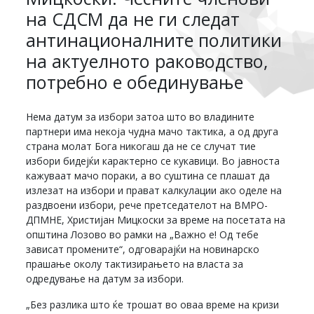
на СДСМ да не ги следат
антинационалните политики
на актуелното раководство,
потребно е обединување
Нема датум за избори затоа што во владините
партнери има некоја чудна мачо тактика, а од друга
страна молат Бога никогаш да не се случат тие
избори бидејќи карактерно се кукавици. Во јавноста
кажуваат мачо пораки, а во суштина се плашат да
излезат на избори и прават калкулации ако оделе на
раздвоени избори, рече претседателот на ВМРО-
ДПМНЕ, Христијан Мицкоски за време на посетата на
општина Лозово во рамки на „Важно е! Од тебе
зависат промените“, одговарајќи на новинарско
прашање околу тактизирањето на власта за
одредување на датум за избори.
„Без разлика што ќе трошат во оваа време на кризи