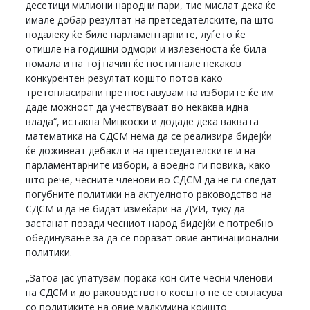
десетици милиони народни пари, тие мислат дека ќе
имале добар резултат на претседателските, па што
подалеку ќе биле парламентарните, луѓето ќе
отишле на годишни одмори и излезеноста ќе била
помала и на тој начин ќе постигнале некаков
конкурентен резултат којшто потоа како
третопласирани претпоставувам на изборите ќе им
даде можност да учествуваат во некаква идна
влада“, истакна Мицкоски и додаде дека ваквата
математика на СДСМ нема да се реализира бидејќи
ќе доживеат дебакл и на претседателските и на
парламентарните избори, а воедно ги повика, како
што рече, чесните членови во СДСМ да не ги следат
погубните политики на актуелното раководство на
СДСМ и да не бидат измеќари на ДУИ, туку да
застанат позади чесниот народ бидејќи е потребно
обединување за да се поразат овие антинационални
политики.
„Затоа јас упатувам порака кон сите чесни членови
на СДСМ и до раководството коешто не се согласува
со политиките на овие малкумина коишто