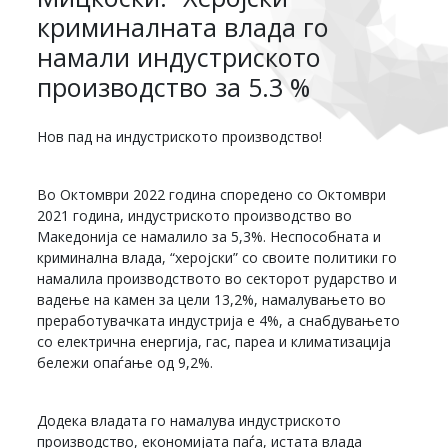
криминалната влада го
намали индустриското
производство за 5.3 %
Нов пад на индустриското производство!
Во Октомври 2022 година споредено со Октомври
2021 година, индустриското производство во
Македонија се намалило за 5,3%. Неспособната и
криминална влада, “херојски” со своите политики го
намалила производството во секторот рударство и
вадење на камен за цели 13,2%, намалувањето во
преработувачката индустрија е 4%, а снабдувањето
со електрична енергија, гас, пареа и климатизација
бележи опаѓање од 9,2%.
Додека владата го намалува индустриското
производство, економијата паѓа, истата влада