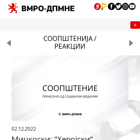
Me
СООПШТЕНИЈА /
РЕАКЦИИ
02.12.2022
Мицкоски: “Херојски“