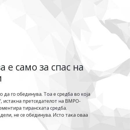
 е само за спас на
и
 да го обединува. Тоа е средба во која
“, истакна претседателот на ВМРО-
оментира тиранската средба.
ели, не се обединува. Исто така оваа