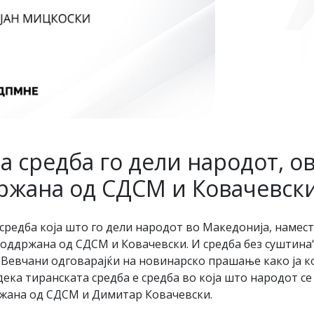
 средба го дели народот, ова
ржана од СДСМ и Ковачевск
средба која што го дели народот во Македонија, наместо
поддржана од СДСМ и Ковачевски. И средба без суштина
 Вевчани одговарајќи на новинарско прашање како ја к
а тиранската средба е средба во која што народот се д
држана од СДСМ и Димитар Ковачевски.