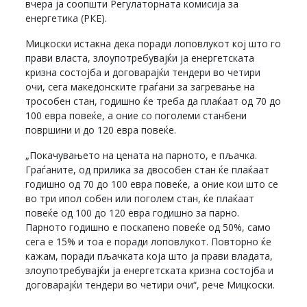
вчера ја соопшти Регулаторната комисија за
енергетика (РКЕ).
Мицкоски истакна дека поради лоповлукот кој што го
прави власта, злоупотребувајќи ја енергетската
кризна состојба и договарајќи тендери во четири
очи, сега македонските граѓани за загревање на
трособен стан, годишно ќе треба да плаќаат од 70 до
100 евра повеќе, а оние со поголеми станбени
површини и до 120 евра повеќе.
„Покачувањето на цената на парното, е пљачка.
Граѓаните, од прилика за двособен стан ќе плаќаат
годишно од 70 до 100 евра повеќе, а оние кои што се
во три ипол собен или поголем стан, ќе плаќаат
повеќе од 100 до 120 евра годишно за парно.
Парното годишно е поскапено повеќе од 50%, само
сега е 15% и тоа е поради лоповлукот. Повторно ќе
кажам, поради пљачката која што ја прави владата,
злоупотребувајќи ја енергетската кризна состојба и
договарајќи тендери во четири очи“, рече Мицкоски.