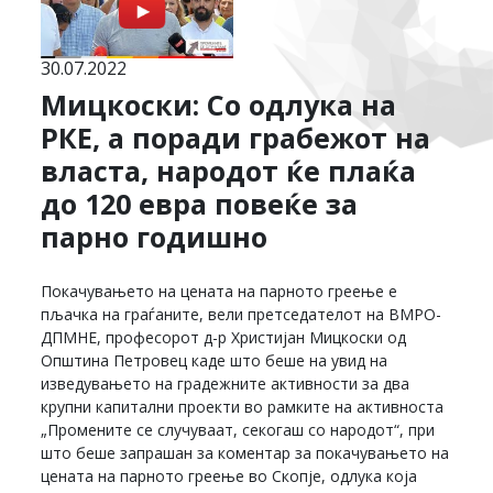
30.07.2022
Мицкоски: Со одлука на
РКЕ, а поради грабежот на
власта, народот ќе плаќа
до 120 евра повеќе за
парно годишно
Покачувањето на цената на парното греење е
пљачка на граѓаните, вели претседателот на ВМРО-
ДПМНЕ, професорот д-р Христијан Мицкоски од
Општина Петровец каде што беше на увид на
изведувањето на градежните активности за два
крупни капитални проекти во рамките на активноста
„Промените се случуваат, секогаш со народот“, при
што беше запрашан за коментар за покачувањето на
цената на парното греење во Скопје, одлука која