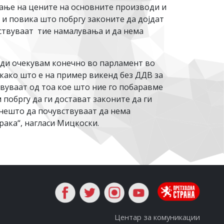
ање на цените на основните производи и
 и повика што побргу законите да дојдат
ствуваат тие намалувања и да нема
оди очекувам конечно во парламент во
како што е на пример викенд без ДДВ за
вуваат од тоа кое што ние го побаравме
 побргу да ги достават законите да ги
нешто да почувствуваат да нема
ака“, нагласи Мицкоски.
Центар за комуникации