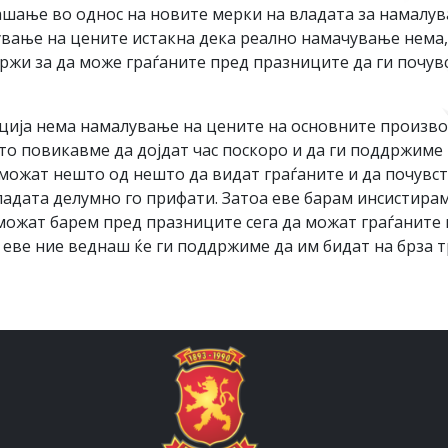
шање во однос на новите мерки на владата за намалув
ување на цените истакна дека реално намачување нема,
жи за да може граѓаните пред празниците да ги почув
ација нема намалување на цените на основните произв
о повикавме да дојдат час поскоро и да ги поддржиме 
можат нешто од нешто да видат граѓаните и да почувст
ладата делумно го прифати. Затоа еве барам инсистирам
можат барем пред празниците сега да можат граѓаните 
ве ние веднаш ќе ги поддржиме да им бидат на брза тр