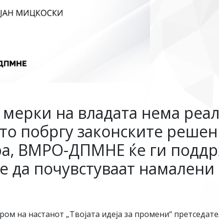
 мерки на владата нема реа
о побргу законските решени
а, ВМРО-ДПМНЕ ќе ги поддр
е да почувстуваат намалени
ом на настанот „Твојата идеја за промени“ претседате