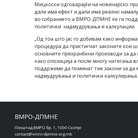
Мицкоски одговарајќи на новинарско пра
дали има ефект и дали има реално намал
во собранието а ВМРО-ДПМНЕ ќе ги поддр
политички надмудрувања и калкулации.
„Од тоа што јас го добивам како информ
процедура да пристигнат законите кои шт
основните прехранбени производи за да 
како опозиција а после многу натегања в
поддржиме да поминат тие закони за да 
надмудрувања и политички калкулирања. е
ВМРО-ДПМНЕ
Плоштад ВМРО бр. 1, 1000 Скопје
contact@vmro-dpmne.org.mk