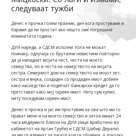
следуваат тужби
Денес е прочка голем празник, ден кога простуваме и
бараме да ни простат ако нешто сме погрешиле
изминатата година.
ДУИ нареди, а СДСМ исполни. Кога не можат
поинаку, одлучија со брутални невистини повторно
да ја нападнат мојата чест, честа на моето
семејство, но и честа на семејството на мојата
сестра. Семејниот дом на семејството на мојот зет,
сестра и внука, создаден со продаден имот добиен
како наследство и подигнат банкарски кредит да го
претстават како мој скриен имот. Ниту сум купил,
ниту поседувам скриен имот.
Денес е прочка и јас им простувам за ова што ми го
прават мене и на моето семејство и затоа имаат 24
часа медиумите блиски на ДУИ (лице вработено во
кабинетот на Артан Груби) и СДСМ (Џабир Дерала)
да ми се извинат за лагите кои ги објавија, а доколку