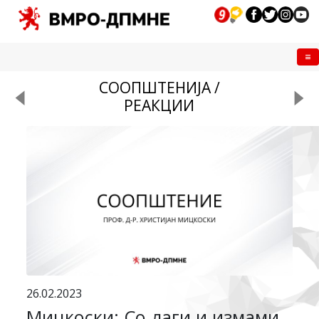
Me
СООПШТЕНИЈА /
РЕАКЦИИ
26.02.2023
Мицкоски: Со лаги и измами,