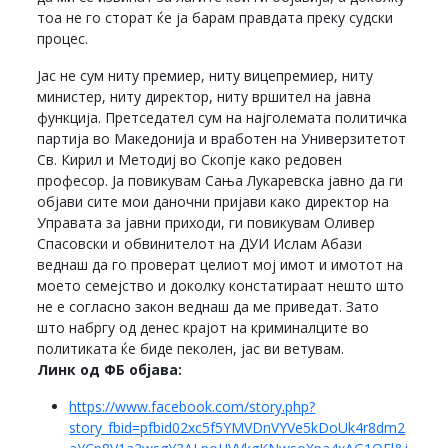
тоа не го сторат ќе ја барам правдата преку судски
процес.
Јас не сум ниту премиер, ниту вицепремиер, ниту
министер, ниту директор, ниту вршител на јавна
функција. Претседател сум на најголемата политичка
партија во Македонија и вработен на Универзитетот
Св. Кирил и Методиј во Скопје како редовен
професор. Ја повикувам Сања Лукаревска јавно да ги
објави сите мои даночни пријави како директор на
Управата за јавни приходи, ги повикувам Оливер
Спасовски и обвинителот на ДУИ Ислам Абази
веднаш да го проверат целиот мој имот и имотот на
моето семејство и доколку констатираат нешто што
не е согласно закон веднаш да ме приведат. Зато
што набргу од денес крајот на криминалците во
политиката ќе биде пеколен, јас ви ветувам.
Линк од ФБ објава:
https://www.facebook.com/story.php?
story_fbid=pfbid02xc5f5YMVDnVYVe5kDoUk4r8dm2