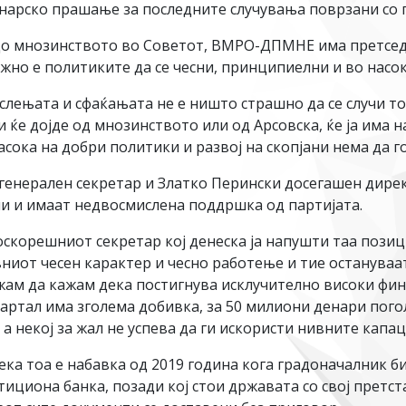
нарско прашање за последните случувања поврзани со 
до мнозинството во Советот, ВМРО-ДПМНЕ има претседа
жно е политиките да се чесни, принципиелни и во насок
лењата и сфаќањата не е ништо страшно да се случи тоа
ли ќе дојде од мнозинството или од Арсовска, ќе ја има
насока на добри политики и развој на скопјани нема да
 генерален секретар и Златко Перински досегашен дире
сни и имаат недвосмислена поддршка од партијата.
доскорешниот секретар кој денеска ја напушти таа позиц
иот чесен карактер и чесно работење и тие останува
жам да кажам дека постигнува исклучително високи фин
артал има зголема добивка, за 50 милиони денари погол
 а некој за жал не успева да ги искористи нивните кап
ека тоа е набавка од 2019 година кога градоначалник би
тициона банка, позади кој стои државата со свој претс