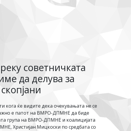
преку советничката
ме да делува за
 скопјани
и кога ќе видите дека очекувањата не се
 Важно е патот на ВМРО-ДПМНЕ да биде
ката група на ВМРО-ДПМНЕ и коалицијата
ПМНЕ, Христијан Мицкоски по средбата со