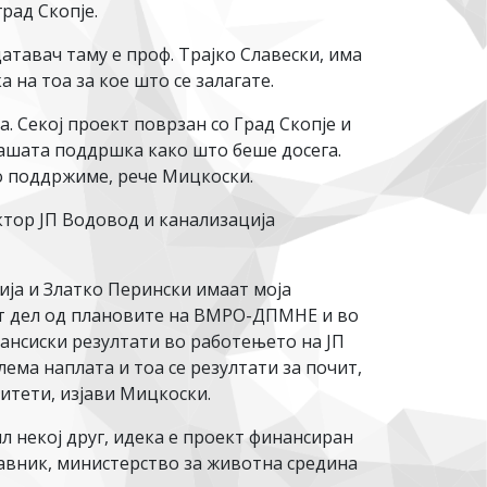
град Скопје.
тавач таму е проф. Трајко Славески, има
а на тоа за кое што се залагате.
. Секој проект поврзан со Град Скопје и
 нашата поддршка како што беше досега.
 го поддржиме, рече Мицкоски.
ктор ЈП Водовод и канализација
ија и Златко Перински имаат моја
ат дел од плановите на ВМРО-ДПМНЕ и во
ансиски резултати во работењето на ЈП
ема наплата и тоа се резултати за почит,
ацитети, изјави Мицкоски.
л некој друг, идека е проект финансиран
тавник, министерство за животна средина