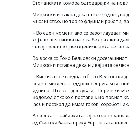
Стопанската комора одговарајќи на нови
Мицкоски истакна дека што се однесува 
мнозинство, но тоа се флуинди работи, ва
– Во еден момент ако се разотидуваат мис
кој е во вистинска насока без разлика да
Секој проект кој ќе оцениме дека не во 
Во врска со Ѓоко Велковски досегашниот
Мицкоски истакна дека и двајцата се че
– Вистината е следна, и Ѓоко Велковски 
недвосмислена поддршка верувам во нивн
иднина. Што се однесува до Перински мо
Водовод откако е поставен. Во првиот кв
јас би посакал да имам таков соработник,
Во врска со набавката тој потенцираше д
од Светска банка преку Европската инвес