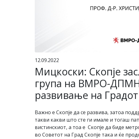
12.09.2022
Мицкоски: Скопје за
група на ВМРО-ДПМНЕ
развивање на Градот
Важно е Скопје да се развива, затоа под
такви какви што сте ги имале и тогаш п
вистинскиот, а тоа е Скопје да биде мет
во Советот на Град Скопје така и ќе пр