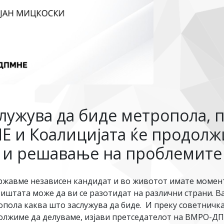
служува да биде метропола, 
 и Коалицијата ќе продолжи
 и решавање на проблемите
државме независен кандидат и во животот имате момент
атиштата може да ви се разотидат на различни страни.
ропола каква што заслужува да биде. И преку советнич
одолжиме да делуваме, изјави претседателот на ВМРО-Д