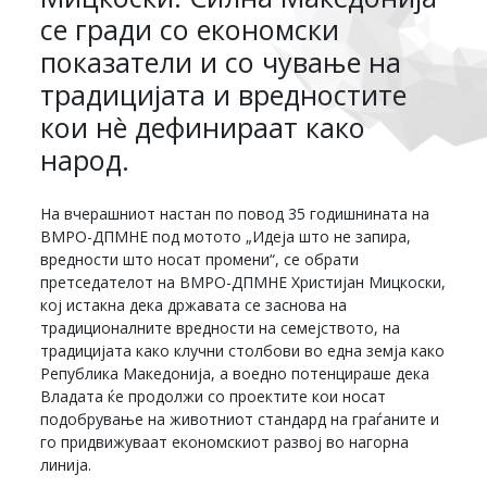
се гради со економски
показатели и со чување на
традицијата и вредностите
кои нè дефинираат како
народ.
На вчерашниот настан по повод 35 годишнината на
ВМРО-ДПМНЕ под мотото „Идеја што не запира,
вредности што носат промени“, се обрати
претседателот на ВМРО-ДПМНЕ Христијан Мицкоски,
кој истакна дека државата се заснова на
традиционалните вредности на семејството, на
традицијата како клучни столбови во една земја како
Република Македонија, а воедно потенцираше дека
Владата ќе продолжи со проектите кои носат
подобрување на животниот стандард на граѓаните и
го придвижуваат економскиот развој во нагорна
линија.