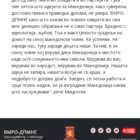
сме затоа што идејата за Македонија, како суверена,
достоинствена и праведна држава, не умира. ВМРО-
ДПМНЕ како што кажав во повеќе наврати во ова
мое денешно обраќање не е само партија. Вредност,
идеологија, љубов. Тоа е макотрпното градење на
домот на секој македонски човек. Ќе успееме. Не
заради нас, туку заради децата наши. За нив, и за
секој човек кој верува дека Македонија е местото
каде што сонувањето има смисла. Верувам во вас,
верувам во народот, верувам во Македонија. Нашата
идеја не запира, нашата волја не се крши, а
најдоброто допрва доаѓа. Заедно, со чесна работа и
срце полно надеж, ќе ја изградиме Македонија каква
што заслужуваме“, рече Мицкоски.