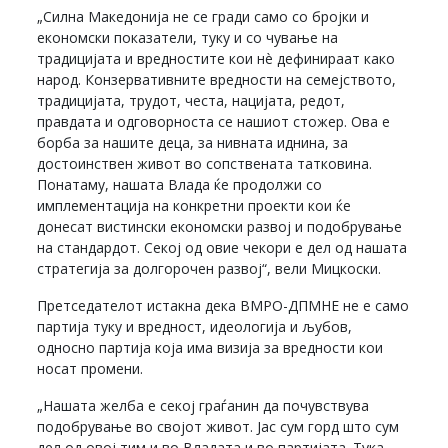
„Силна Македонија не се гради само со бројки и
економски показатели, туку и со чување на
традицијата и вредностите кои нè дефинираат како
народ. Конзервативните вредности на семејството,
традицијата, трудот, честа, нацијата, редот,
правдата и одговорноста се нашиот стожер. Ова е
борба за нашите деца, за нивната иднина, за
достоинствен живот во сопствената татковина.
Понатаму, нашата Влада ќе продолжи со
имплементација на конкретни проекти кои ќе
донесат вистински економски развој и подобрување
на стандардот. Секој од овие чекори е дел од нашата
стратегија за долгорочен развој“, вели Мицкоски.
Претседателот истакна дека ВМРО-ДПМНЕ не е само
партија туку и вредност, идеологија и љубов,
односно партија која има визија за вредности кои
носат промени.
„Нашата желба е секој граѓанин да почувствува
подобрување во својот живот. Јас сум горд што сум
дел од овој тим и во Владата и во партијата. Тука