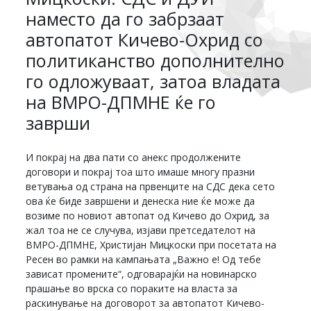
наместо да го забрзаат
автопатот Кичево-Охрид со
политиканство дополнително
го одложуваат, затоа владата
на ВМРО-ДПМНЕ ќе го
заврши
И покрај на два пати со анекс продолжените
договори и покрај тоа што имаше многу празни
ветувања од страна на првенците на СДС дека сето
ова ќе биде завршени и денеска ние ќе може да
возиме по новиот автопат од Кичево до Охрид, за
жал тоа не се случува, изјави претседателот на
ВМРО-ДПМНЕ, Христијан Мицкоски при посетата на
Ресен во рамки на кампањата „Важно е! Од тебе
зависат промените“, одговарајќи на новинарско
прашање во врска со пораките на власта за
раскинување на договорот за автопатот Кичево-