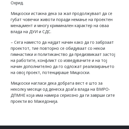
Охрид.
Мицкоски истакна дека за жал продолжуваат да се
губат човечки животи поради немање на проектен
менаџмент и многу криминален карактер на оваа
влада на ДУИ и СДС.
– Сега наместо да најдат начин како да го забрзаат
проектот, тие повторно се обидуваат со некои
гимнастики и политиканство да предизвикаат застој
на работите, конфликт со изведувачите и на тој
начин дополнително да го одложат реализирањето
на овој проект, потенцираше Мицкоски.
Мицкоски нагласи дека добрата вест е што за
неколку месеци од денеска доаѓа влада на ВМРО-
ДПМНЕ која има намера сериозно да ги заврши сите
проекти во Македонија.