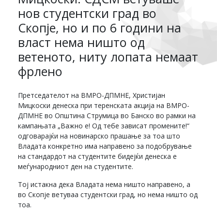
нов студентски град во
Скопје, но и по 6 години на
власт нема ништо од
ветеното, ниту лопата немаат
фрлено
Претседателот на ВМРО-ДПМНЕ, Христијан
Мицкоски денеска при теренската акција на ВМРО-
ДПМНЕ во Општина Струмица во Банско во рамки на
кампањата „Важно е! Од тебе зависат промените!“
одговарајќи на новинарско прашање за тоа што
Владата конкретно има направено за подобрување
на стандардот на студентите бидејќи денеска е
меѓународниот ден на студентите.
Тој истакна дека Владата нема ништо направено, а
во Скопје ветуваа студентски град, но нема ништо од
тоа.