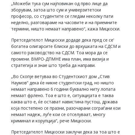
„Можеби тука сум најповикан од прво лице да
зборувам, затоа што сум и универзитетски
професор, со студентите се гледам неколку пати
неделно, разговараме на часовите и на приемните
термини, ништо немаат направено“, кажа Мицкоски.
Претседателот Мицкоски додаде дека пред се се’
богатеа олигарсите блиски до врхушката на СДСМ и
самото раководство на СДСМ. Тоа мора да се
промени. ВМРО-ДПМНЕ има план, има визија и
стратегија и знае што треба да направи.
„Во Скопје ветуваа во Студентскиот дом „Стив
Наумов“ дека ќе никне студентски град, но ништо
немаат направено 6 години буквално ниту лопата
немаат фрлено. Тоа е што е, ситуацијата е таква
каква што е, ќе остават навистина пустош, држава
која постепено се празни, разочарани сограѓани кои
немаат надеж, луѓе кои се отселуваат, многу
криминал и корупција“, рече Мицкоски.
Претседателот Мицкоски заклучи дека за тоа што е