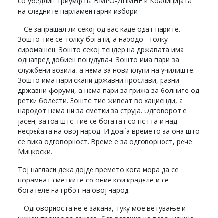
со убедлив триумф на ВМРО-ДПМНЕ и Коалицијата
на следните парламентарни избори
– Се запрашал ли секој од вас каде одат парите.
Зошто тие се толку богати, а народот толку
сиромашен. Зошто секој тендер на државата има
однапред добиен понудувач. Зошто има пари за
службени возила, а нема за нови клупи на училиште.
Зошто има пари скапи државни прослави, разни
државни форуми, а нема пари за грижа за болните од
ретки болести. Зошто тие живеат во хациенди, а
народот нема ни за сметки за струја. Одговорот е
јасен, затоа што тие се богатат со потта и над
несреќата на овој народ. И доаѓа времето за она што
се вика одговорност. Време е за одговорност, рече
Мицкоски.
Тој нагласи дека дојде времето кога мора да се
порамнат сметките со оние кои краделе и се
богателе на грбот на овој народ.
– Одговорноста не е закана, туку мое ветување и