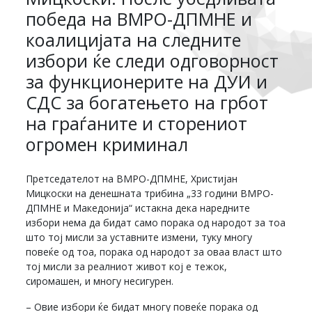
победа на ВМРО-ДПМНЕ и
коалицијата на следните
избори ќе следи одговорност
за функционерите на ДУИ и
СДС за богатењето на грбот
на граѓаните и сторениот
огромен криминал
Претседателот на ВМРО-ДПМНЕ, Христијан
Мицкоски на денешната трибина „33 години ВМРО-
ДПМНЕ и Македонија“ истакна дека наредните
избори нема да бидат само порака од народот за тоа
што тој мисли за уставните измени, туку многу
повеќе од тоа, порака од народот за оваа власт што
тој мисли за реалниот живот кој е тежок,
сиромашен, и многу несигурен.
– Овие избори ќе бидат многу повеќе порака од