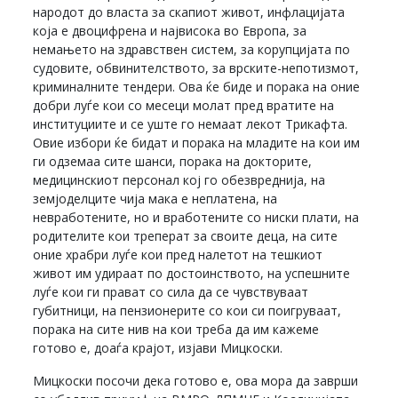
народот до власта за скапиот живот, инфлацијата
која е двоцифрена и највисока во Европа, за
немањето на здравствен систем, за корупцијата по
судовите, обвинителството, за врските-непотизмот,
криминалните тендери. Ова ќе биде и порака на оние
добри луѓе кои со месеци молат пред вратите на
институциите и се уште го немаат лекот Трикафта.
Овие избори ќе бидат и порака на младите на кои им
ги одземаа сите шанси, порака на докторите,
медицинскиот персонал кој го обезвреднија, на
земјоделците чија мака е неплатена, на
невработените, но и вработените со ниски плати, на
родителите кои треперат за своите деца, на сите
оние храбри луѓе кои пред налетот на тешкиот
живот им удираат по достоинството, на успешните
луѓе кои ги прават со сила да се чувствуваат
губитници, на пензионерите со кои си поигруваат,
порака на сите нив на кои треба да им кажеме
готово е, доаѓа крајот, изјави Мицкоски.
Мицкоски посочи дека готово е, ова мора да заврши