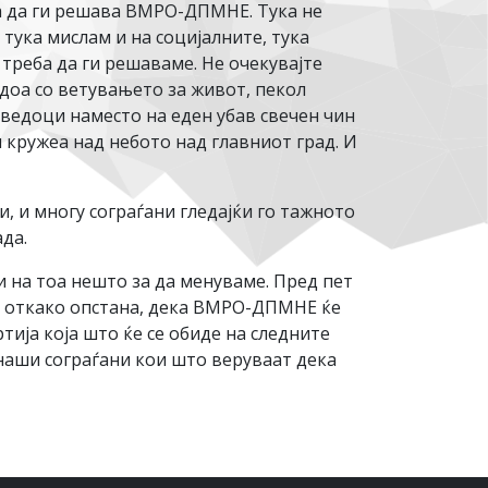
а да ги решава ВМРО-ДПМНЕ. Тука не
тука мислам и на социјалните, тука
треба да ги решаваме. Не очекувајте
јдоа со ветувањето за живот, пекол
 сведоци наместо на еден убав свечен чин
и кружеа над небото над главниот град. И
и, и многу сограѓани гледајќи го тажното
ада.
 на тоа нешто за да менуваме. Пред пет
о откако опстана, дека ВМРО-ДПМНЕ ќе
тија која што ќе се обиде на следните
наши сограѓани кои што веруваат дека