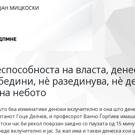
способноста на власта, дене
обедини, нѐ разединува, нѐ д
на небото
што беа изминативе денови вклучително и она што дене
титанот Гоце Делчев, и професорот Ванчо Ѓорѓиев имаш
ски час би рекол поврзан заедно со паузата од 15 мину
вде вклучително и јас. За жал има и такви денеска кои 