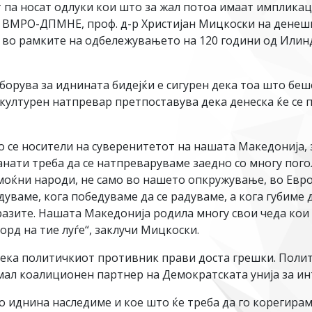
ат па носат одлуки кои што за жал потоа имаат имплика
на ВМРО-ДПМНЕ, проф. д-р Христијан Мицкоски на денеш
 во рамките на одбележувањето на 120 години од Илинд
борува за иднината бидејќи е сигурен дека тоа што беш
а културен натпревар претпоставува дека денеска ќе се
о се носители на суверенитетот на нашата Македонија, 
танати треба да се натпреваруваме заедно со многу по
оќни народи, не само во нашето опкружување, во Европ
дуваме, кога победуваме да се радуваме, а кога губиме 
разите. Нашата Македонија родила многу свои чеда кои 
орд на тие луѓе“, заклучи Мицкоски.
ка политичкиот противник прави доста грешки. Полит
омал коалиционен партнер на Демократската унија за ин
во иднина наследиме и кое што ќе треба да го корегира