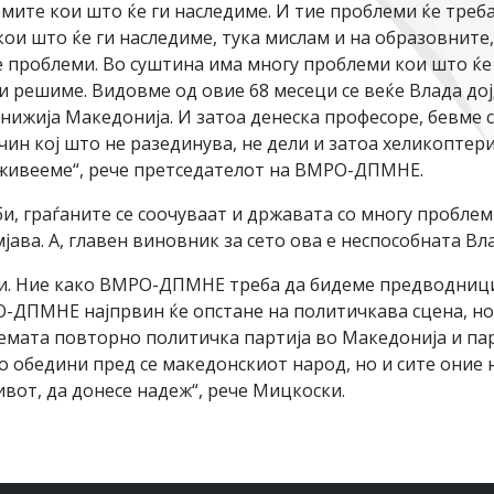
мите кои што ќе ги наследиме. И тие проблеми ќе треб
и што ќе ги наследиме, тука мислам и на образовните, 
 проблеми. Во суштина има многу проблеми кои што ќе 
 ги решиме. Видовме од овие 68 месеци се веќе Влада до
 понижија Македонија. И затоа денеска професоре, бевме
чин кој што не разединува, не дели и затоа хеликоптер
а живееме“, рече претседателот на ВМРО-ДПМНЕ.
би, граѓаните се соочуваат и државата со многу проблем
јава. А, главен виновник за сето ова е неспособната Вл
ени. Ние како ВМРО-ДПМНЕ треба да бидеме предводници
О-ДПМНЕ најпрвин ќе опстане на политичкава сцена, н
лемата повторно политичка партија во Македонија и пар
 обедини пред се македонскиот народ, но и сите оние 
от, да донесе надеж“, рече Мицкоски.