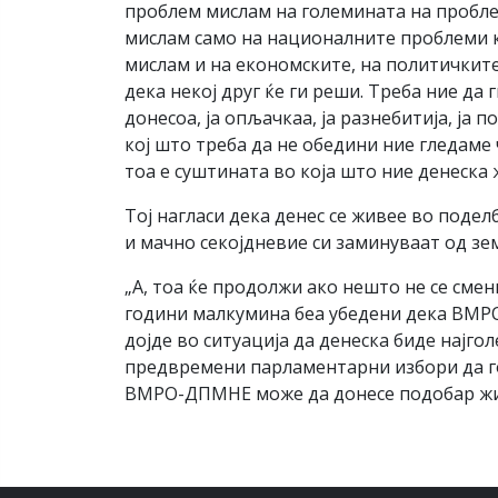
проблем мислам на големината на пробле
мислам само на националните проблеми ко
мислам и на економските, на политичките
дека некој друг ќе ги реши. Треба ние да
донесоа, ја опљачкаа, ја разнебитија, ја
кој што треба да не обедини ние гледаме 
тоа е суштината во која што ние денеск
Тој нагласи дека денес се живее во подел
и мачно секојдневие си заминуваат од зем
„А, тоа ќе продолжи ако нешто не се см
години малкумина беа убедени дека ВМР
дојде во ситуација да денеска биде најго
предвремени парламентарни избори да го
ВМРО-ДПМНЕ може да донесе подобар жив