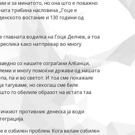
ции и за минатото, но она што е поважно
ната трибина насловена „Гоце е
енското востание и 130 години од
е главната водилка на Гоце Делчев, а тоа
 преслика како натпревар во многу
заедно со нашите сограѓани Албанци,
големи и многу помоќни држави од нашата
а, па и во светот. И тоа сме покажале
да тагуваме, но секогаш сме биле
што го обелиле образот на истата таа
ичкиот противник денеска ја води
теграција.
ме е озбилен проблем. Кога велам озбилен