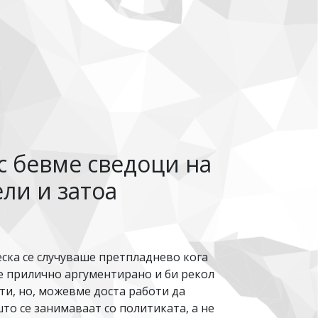
с бевме сведоци нa
ели и затоа
ска се случуваше претпладнево кога
е прилично аргументирано и би рекол
ти, но, можевме доста работи да
што се занимаваат со политиката, а не