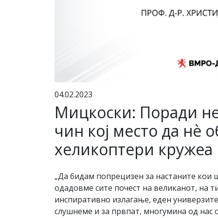
04.02.2023
Мицкоски: Поради не
чин кој место да нѐ 
хеликоптери кружеа 
„Да бидам попрецизен за настаните кои 
одадовме сите почест на великанот, на 
инспиративно излагање, еден универзитет
слушнеме и за првпат, многумина од нас о