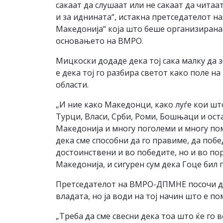
сакаат да слушаат или не сакаат да чита
и за иднината“, истакна претседателот 
Македонија“ која што беше организирана
основањето на ВМРО.
Мицкоски додаде дека тој сака малку да з
е дека тој го разбира светот како поле н
области.
„И ние како Македонци, како луѓе кои шт
Турци, Власи, Срби, Роми, Бошњаци и ос
Македонија и многу поголеми и многу пом
дека сме способни да го правиме, да побе
достоинствени и во победите, но и во по
Македонија, и сигурен сум дека Гоце бил г
Претседателот на ВМРО-ДПМНЕ посочи де
владата, но ја води на тој начин што е п
„Треба да сме свесни дека тоа што ќе го 