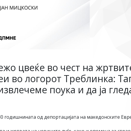
жо цвеќе во чест на жртвит
и во логорот Треблинка: Таг
извлечеме поука и да ја гле
0 годишнината од депортацијата на македонските Евре