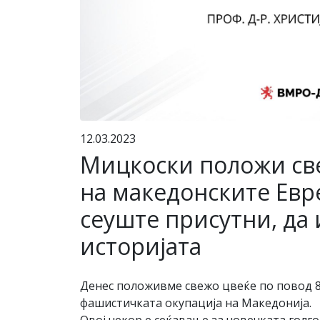
12.03.2023
Мицкоски положи све
на македонските Евре
сеуште присутни, да 
историјата
Денес положивме свежо цвеќе по повод 8
фашистичката окупација на Македонија.