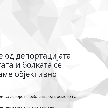
е од депортацијата
ата и болката се
даме објективно
и во логорот Треблинка од времето на