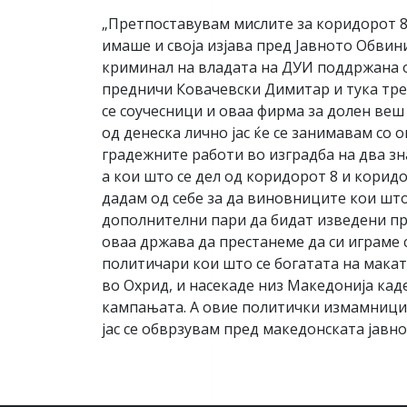
„Претпоставувам мислите за коридорот 8
имаше и своја изјава пред Јавното Обвин
криминал на владата на ДУИ поддржана од
предничи Ковачевски Димитар и тука треба
се соучесници и оваа фирма за долен веш 
од денеска лично јас ќе се занимавам со 
градежните работи во изградба на два зн
а кои што се дел од коридорот 8 и коридо
дадам од себе за да виновниците кои шт
дополнителни пари да бидат изведени пре
оваа држава да престанеме да си играме 
политичари кои што се богатата на макат
во Охрид, и насекаде низ Македонија ка
кампањата. А овие политички измамници н
јас се обврзувам пред македонската јавно