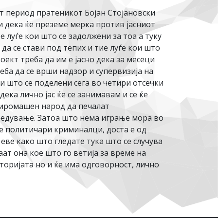
т период пратеникот Бојан Стојановски
и дека ќе преземе мерка против јасниот
луѓе кои што се задолжени за тоа а туку
да се стави под тепих и тие луѓе кои што
оект треба да им е јасно дека за месеци
реба да се врши надзор и супервизија на
и што се поделени сега во четири отсечки
ека лично јас ќе се занимавам и се ќе
осиромашен народ да печалат
редување. Затоа што нема играње мора во
 е политичари криминалци, доста е од
еве како што гледате тука што се случува
т она кое што го ветија за време на
оријата но и ќе има одговорност, лично