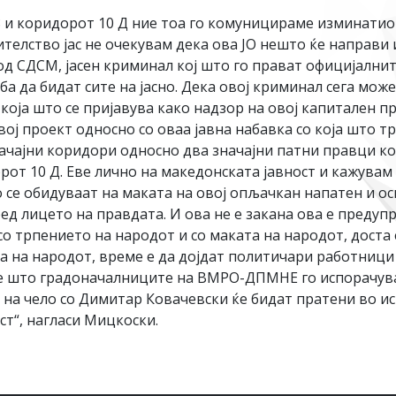
 и коридорот 10 Д ние тоа го комуницираме изминатио
ителство јас не очекувам дека ова ЈО нешто ќе направи 
 СДСМ, јасен криминал кој што го прават официјалните 
 да бидат сите на јасно. Дека овој криминал сега може 
која што се пријавува како надзор на овој капитален пр
овој проект односно со оваа јавна набавка со која што т
ачајни коридори односно два значајни патни правци ко
рот 10 Д. Еве лично на македонската јавност и кажувам д
о се обидуваат на маката на овој опљачкан напатен и 
д лицето на правдата. И ова не е закана ова е предуп
со трпението на народот и со маката на народот, доста
а на народот, време е да дојдат политичари работници 
де што градоначалниците на ВМРО-ДПМНЕ го испорачуваа
а чело со Димитар Ковачевски ќе бидат пратени во ист
ст“, нагласи Мицкоски.