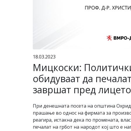
18.03.2023
Мицкоски: Политички
обидуваат да печалат
завршат пред лицето
При денешната посета на општина Охрид,
прашање во однос на фирмата за производ
реагира, истакна дека по промената, вла
печалат на грбот на народот кој што е н