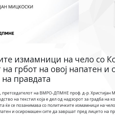
те измамници на чело со Ко
 на грбот на овој напатен и
 на правдата
 претседателот на ВМРО-ДПМНЕ проф. д-р. Христијан 
ство на текстил која е дел од надзорот за градба на к
ста ќе се позанимава со политичките измамници на чело
апатен и осиромашен сите да завршат пред лицето на пр