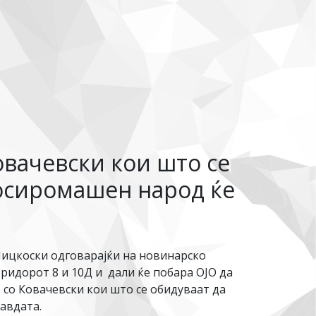
вачевски кои што се
 осиромашен народ ќе
Мицкоски одговарајќи на новинарско
оридорот 8 и 10Д и дали ќе побара ОЈО да
 со Ковачевски кои што се обидуваат да
авдата.