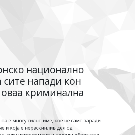
онско национално
 сите напади кон
 оваа криминална
а е многу силно име, кое не само заради
е и која е нераскинлив дел од