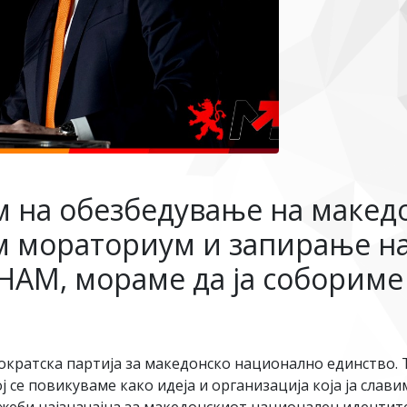
м на обезбедување на макед
м мораториум и запирање на
НАМ, мораме да ја собориме
атска партија за македонско национално единство. То
се повикуваме како идеја и организација која ја славим