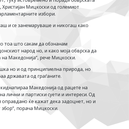
т, туку истовремено и поради обврската
Е, Христијан Мицкоски од големиот
арламентарните избори.
гаш и се занемаруваше и никогаш како
со тоа што сакам да обзнанам
нскиот народ но, и како моја обврска да
а на Македонија“, рече Мицкоски.
шка но и од принципиелна природа, но
раа државата од граѓаните.
ја киднапираа Македонија од рацете на
на лични и партиски суети и интереси. Од
и оправдано ќе кажат дека задоцнет, но и
т збор“, порача Мицкоски.