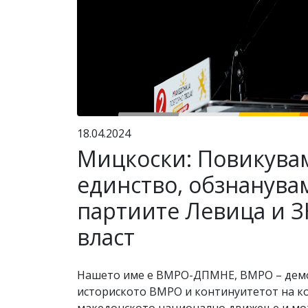
18.04.2024
Мицкоски: Повикува
единство, обзнанува
партиите Левица и З
власт
Нашето име е ВМРО-ДПМНЕ, ВМРО – демокр
историското ВМРО и континуитетот на кој 