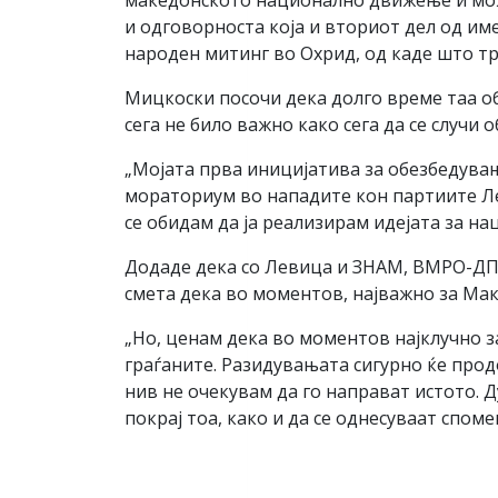
македонското национално движење и може
и одговорноста која и вториот дел од им
народен митинг во Охрид, од каде што 
Мицкоски посочи дека долго време таа об
сега не било важно како сега да се случи
„Мојата прва иницијатива за обезбедува
мораториум во нападите кон партиите Лев
се обидам да ја реализирам идејата за н
Додаде дека со Левица и ЗНАМ, ВМРО-ДП
смета дека во моментов, најважно за Мак
„Но, ценам дека во моментов најклучно з
граѓаните. Разидувањата сигурно ќе продо
нив не очекувам да го направат истото. Д
покрај тоа, како и да се однесуваат спом