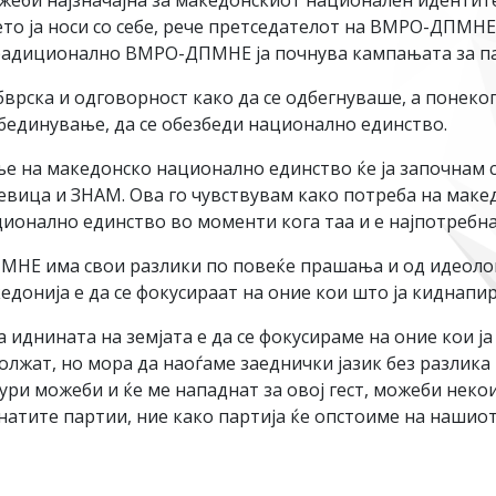
би најзначајна за македонскиот национален идентите
ето ја носи со себе, рече претседателот на ВМРО-ДПМН
традиционално ВМРО-ДПМНЕ ја почнува кампањата за п
врска и одговорност како да се одбегнуваше, а понеко
 обединување, да се обезбеди национално единство.
ње на македонско национално единство ќе ја започнам 
ица и ЗНАМ. Ова го чувствувам како потреба на македо
ационално единство во моменти кога таа и е најпотребн
МНЕ има свои разлики по повеќе прашања и од идеоло
едонија е да се фокусираат на оние кои што ја киднапи
а иднината на земјата е да се фокусираме на оние кои 
лжат, но мора да наоѓаме заеднички јазик без разлика 
ури можеби и ќе ме нападнат за овој гест, можеби неко
енатите партии, ние како партија ќе опстоиме на нашио