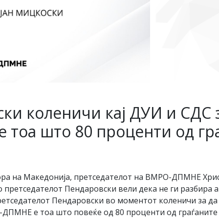
и коленичи кај ДУИ и СДС з
тоа што 80 проценти од гра
ора на Македонија, претседателот на ВМРО-ДПМНЕ Хрис
о претседателот Пендаровски вели дека не ги разбира
ретседателот Пендаровски во моментот коленичи за да 
ДПМНЕ е тоа што повеќе од 80 проценти од граѓаните 