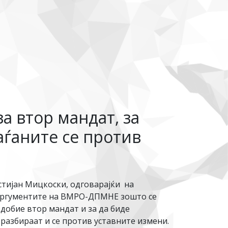
а втор мандат, за
ѓаните се против
тијан Мицкоски, одговарајќи на
 аргументите на ВМРО-ДПМНЕ зошто се
добие втор мандат и за да биде
разбираат и се против уставните измени.