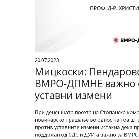
20.07.2023
Мицкоски: Пендаровск
ВМРО-ДПМНЕ важно е 
уставни измени
При денешната посета на Стопанска ком
новинарско прашање во однос на тоа шт
против уставните измени истакна дека п
поддржан од СДС и ДУИ а важно за ВМРО-