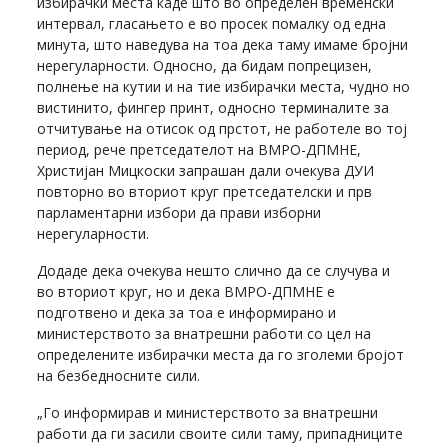
избирачки места каде што во определен временски
интервал, гласањето е во просек помалку од една
минута, што наведува на тоа дека таму имаме бројни
нерегуларности. Односно, да бидам попрецизен,
полнење на кутии и на тие избирачки места, чудно но
вистинито, фингер принт, односно терминалите за
отчитување на отисок од прстот, не работеле во тој
период, рече претседателот на ВМРО-ДПМНЕ,
Христијан Мицкоски запрашан дали очекува ДУИ
повторно во вториот круг претседателски и прв
парламентарни избори да прави изборни
нерегуларности.
Додаде дека очекува нешто слично да се случува и
во вториот круг, но и дека ВМРО-ДПМНЕ е
подготвено и дека за тоа е информирано и
министерството за внатрешни работи со цел на
определените избирачки места да го зголеми бројот
на безбедносните сили.
„Го информирав и министерството за внатрешни
работи да ги засили своите сили таму, припадниците