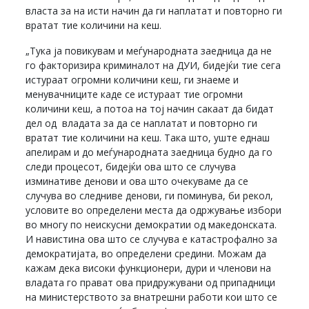
власта за на исти начин да ги наплатат и повторно ги
вратат тие количини на кеш.
„Тука ја повикувам и меѓународната заедница да не
го факторизира криминалот на ДУИ, бидејќи тие сега
истураат огромни количини кеш, ги знаеме и
менувачниците каде се истураат тие огромни
количини кеш, а потоа на тој начин сакаат да бидат
дел од владата за да се наплатат и повторно ги
вратат тие количини на кеш. Така што, уште еднаш
апелирам и до меѓународната заедница будно да го
следи процесот, бидејќи ова што се случува
изминативе денови и ова што очекуваме да се
случува во следниве денови, ги поминува, би рекол,
условите во определени места да одржување избори
во многу по неискусни демократии од македонската.
И навистина ова што се случува е катастрофално за
демократијата, во определени средини. Можам да
кажам дека високи функционери, дури и членови на
владата го прават ова придружувани од припадници
на министерството за внатрешни работи кои што се