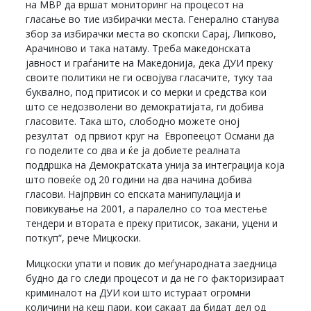
на МВР да вршат мониторинг на процесот на
гласање во тие избирачки места. Генерално станува
збор за избирачки места во скопски Сарај, Липково,
Арачиново и така натаму. Треба македонската
јавност и граѓаните на Македонија, дека ДУИ преку
своите политики не ги освојува гласачите, туку таа
буквално, под притисок и со мерки и средства кои
што се недозволени во демократијата, ги добива
гласовите. Така што, слободно можете оној
резултат од првиот круг на Европеецот Османи да
го поделите со два и ќе ја добиете реалната
поддршка на Демократската унија за интеграција која
што повеќе од 20 години на два начина добива
гласови. Најпрвин со епската манипулација и
повикување на 2001, а паралелно со тоа местење
тендери и втората е преку притисок, закани, уцени и
поткуп“, рече Мицкоски.
Мицкоски упати и повик до меѓународната заедница
будно да го следи процесот и да не го факторизираат
криминалот на ДУИ кои што истураат огромни
количини на кеш пари, кои сакаат да бидат дел од