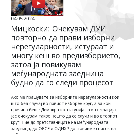
04.05.2024
Мицкоски: Очекувам ДУИ
повторно да прави изборни
нерегуларности, истураат и
многу кеш во предизборието,
затоа ја повикувам
меѓународната заедница
будно да го следи процесот
Ако ме прашувате за изборните нерегуларности кои
што беа случај во првиот изборен круг, а за кои
причина беше Демократската унија за интеграција,
јас очекувам такво нешто да се случи и во вториот
круг. Ние до претставниците на меѓународната
заедница, до ОБСЕ и ОДИХР доставивме список на