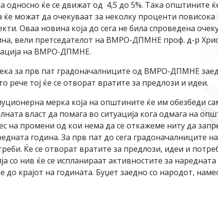
а односно ќе се движат од 4,5 до 5%. Така општините ќе
а ќе можат да очекуваат за неколку проценти повисока 
кти. Оваа новина која до сега не била спроведена очеку
ина, вели претседателот на ВМРО-ДПМНЕ проф. д-р Хри
зација на ВМРО-ДПМНЕ.
ка за прв пат градоначалниците од ВМРО-ДПМНЕ заедно
 рече тој ќе се отворат вратите за предлози и идеи.
ционерна мерка која на општините ќе им обезбеди са
лната власт да помага во ситуација кога одмага на опш
 на промени од кои нема да се откажеме ниту да запре
едната година. За прв пат до сега градоначалниците 
треби. Ќе се отворат вратите за предлози, идеи и потре
 со нив ќе се испланираат активностите за наредната г
 до крајот на годината. Буџет заедно со народот, наме