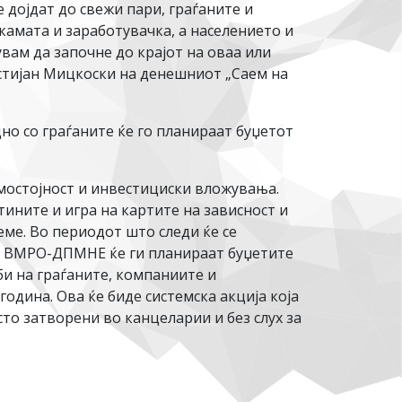
 дојдат до свежи пари, граѓаните и
камата и заработувачка, а населението и
вам да започне до крајот на оваа или
стијан Мицкоски на денешниот „Саем на
 со граѓаните ќе го планираат буџетот
мостојност и инвестициски вложувања.
тините и игра на картите на зависност и
ме. Во периодот што следи ќе се
на ВМРО-ДПМНЕ ќе ги планираат буџетите
би на граѓаните, компаниите и
одина. Ова ќе биде системска акција која
сто затворени во канцеларии и без слух за