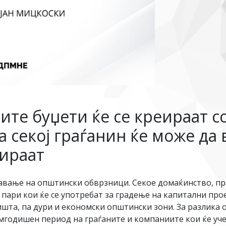
те буџети ќе се креираат со
 секој граѓанин ќе може да
зираат
авање на општински обврзници. Секое домаќинство, пр
 пари кои ќе се употребат за градење на капитални про
шта, па дури и економски општински зони. За разлика о
думгодишен период на граѓаните и компаниите кои ќе уч