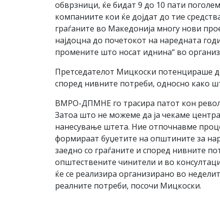
обврзници, ќе бидат 9 до 10 пати поголем
компаниите кои ќе дојдат до тие средств
граѓаните во Македонија многу нови прое
најдоцна до почетокот на наредната год
промените што носат иднина“ во органи
Претседателот Мицкоски потенцираше де
според нивните потреби, односно како што
ВМРО-ДПМНЕ го трасира патот кон револу
Затоа што не можеме да ја чекаме центра
нанесување штета. Ние отпочнавме процес
формираат буџетите на општините за нар
заедно со граѓаните и според нивните по
општествените чинители и во консултација
ќе се реализира организирано во неделите
реалните потреби, посочи Мицкоски.