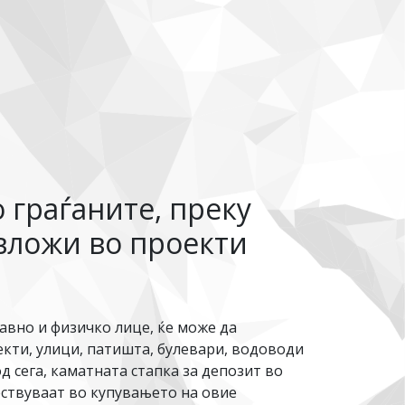
 граѓаните, преку
 вложи во проекти
авно и физичко лице, ќе може да
екти, улици, патишта, булевари, водоводи
д сега, каматната стапка за депозит во
ествуваат во купувањето на овие