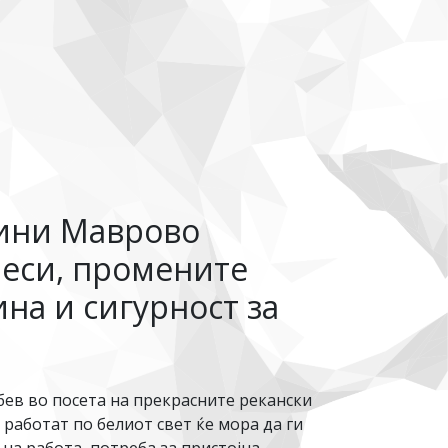
дини Маврово
реси, промените
ина и сигурност за
ев во посета на прекрасните рекански
работат по белиот свет ќе мора да ги