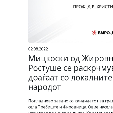
02.08.2022
Мицкоски од Жировн
Ростуше се раскрчму
доаѓаат со локалните
народот
Попладнево заедно со кандидатот за гра
села Требиште и Жировница. Овие населен