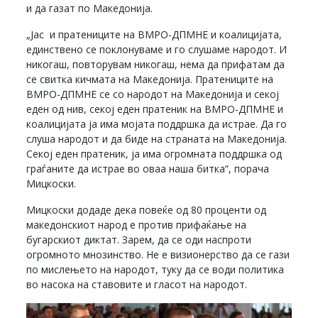
и да газат по Македонија.
„Јас и пратениците на ВМРО-ДПМНЕ и коалицијата,
единствено се поклонуваме и го слушаме народот. И
никогаш, повторувам никогаш, нема да прифатам да
се свитка кичмата на Македонија. Пратениците на
ВМРО-ДПМНЕ се со народот на Македонија и секој
еден од нив, секој еден пратеник на ВМРО-ДПМНЕ и
коалицијата ја има мојата поддршка да истрае. Да го
слуша народот и да биде на страната на Македонија.
Секој еден пратеник, ја има огромната поддршка од
граѓаните да истрае во оваа наша битка“, порача
Мицкоски.
Мицкоски додаде дека повеќе од 80 проценти од
македонскиот народ е против прифаќање на
бугарскиот диктат. Зарем, да се оди наспроти
огромното мнозинство. Не е визионерство да се гази
по мислењето на народот, туку да се води политика
во насока на ставовите и гласот на народот.