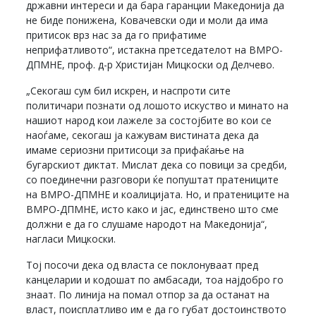
државни интереси и да бара гаранции Македонија да
не биде понижена, Ковачевски оди и моли да има
притисок врз нас за да го прифатиме
неприфатливото“, истакна претседателот на ВМРО-
ДПМНЕ, проф. д-р Христијан Мицкоски од Делчево.
„Секогаш сум бил искрен, и наспроти сите
политичари познати од лошото искуство и минато на
нашиот народ кои лажеле за состојбите во кои се
наоѓаме, секогаш ја кажувам вистината дека да
имаме сериозни притисоци за прифаќање на
бугарскиот диктат. Мислат дека со повици за средби,
со поединечни разговори ќе попуштат пратениците
на ВМРО-ДПМНЕ и коалицијата. Но, и пратениците на
ВМРО-ДПМНЕ, исто како и јас, единствено што сме
должни е да го слушаме народот на Македонија“,
нагласи Мицкоски.
Тој посочи дека од власта се поклонуваат пред
канцеларии и кодошат по амбасади, тоа најдобро го
знаат. По линија на помал отпор за да останат на
власт, поисплатливо им е да го губат достоинството