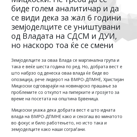
биде голем аналитичар и да
се види дека за жал 6 години
земјоделците се уништувани
од Владата на СДСМ и ДУИ,
но наскоро тоа ќе се смени
Земјоделците за оваа Влада се маргинална група и
така е веќе шеста година по ред. Но, добрата вест е
што набрзо од денеска оваа влада ќе биде во
опозиција, рече лидерот на ВМРО-ДПМНЕ, Христијан
Мицкоски одговарајќи на новинарско прашање за
проблемите со откупот на пиперките и грозјето за
време на посетата на општина Брвеница.
Мицкоски укажа дека добрата вест е што идната
влада на ВМРО-ДПМНЕ како и секогаш во минатото
во фокус и било работењето, но исто така и
земјоделците како наши сограѓани.