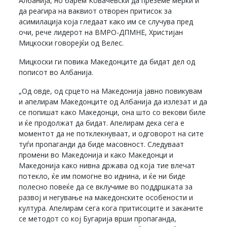
Албанија, но барем Ковачевски да преземе мерки и
да реагира на ваквиот отворен притисок за
асимилација која гледаат како им се случува пред
очи, рече лидерот на ВМРО-ДПМНЕ, Христијан
Мицкоски говорејќи од Велес.
Мицкоски ги повика Македонците да бидат дел од
пописот во Албанија.
„Од овде, од срцето на Македонија јавно повикувам
и апелирам Македонците од Албанија да излезат и да
се попишат како Македонци, она што со векови биле
и ќе продолжат да бидат. Апелирам дека сега е
моментот да не потклекнуваат, и одговорот на сите
туѓи пропаганди да биде масовност. Следуваат
промени во Македонија и како Македонци и
Македонија како нивна држава од која тие влечат
потекло, ќе им помогне во иднина, и ќе ни биде
полесно повеќе да се вклучиме во поддршката за
развој и негување на македонските особености и
култура. Апелирам сега кога притисоците и заканите
се методот со кој Бугарија врши пропаганда,