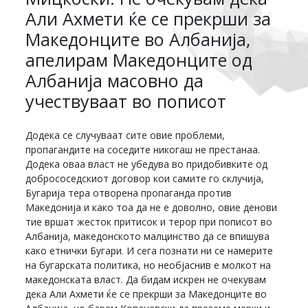
Али Ахмети ќе се прекрши за
Македонците во Албанија,
апелирам Македонците од
Албанија масовно да
учествуваат во пописот
Додека се случуваат сите овие проблеми,
пропагандите на соседите никогаш не престанаа.
Додека оваа власт не убедува во придобивките од
добрососедскиот договор кои самите го склучија,
Бугарија тера отворена пропаганда против
Македонија и како тоа да не е доволно, овие денови
тие вршат жесток притисок и терор при пописот во
Албанија, македонското малцинство да се впишува
како етнички Бугари. И сега познати ни се намерите
на бугарската политика, но необјаснив е молкот на
македонската власт. Да бидам искрен не очекувам
дека Али Ахмети ќе се прекрши за Македонците во