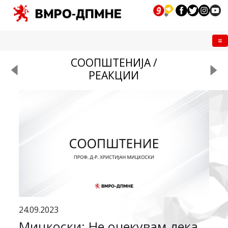
Me
СООПШТЕНИЈА /
РЕАКЦИИ
24.09.2023
Мицкоски: Не очекувам дека