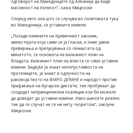
одговорот на Македонците од Албанија да биде
масовност на пописот“, кажа Мицкоски.
Според него она што се случува во политиката тука
во Македонија, се уставните измени.
„Позади измените на Кривичниот законик,
амнестијата која сами си ја гласаа, и оние јавни
превирања и препукувања со сеништата од
минатото, се основата на валканиот план на
Владата, валканиот план на власта се само уставни
измени. Бидејќи ја знаат непопустливоста на
пратениците, ја знаат и одлучноста на
раководството на ВМРО-ДПМНЕ и народот против
прифаќање на бугарски диктати, тие пробуваат да
создадат непринципиелни коалиции кои би можеле
да доведат до уставни измени. Иако шансите реално
тие да се случат не се ни ниту теоретски“, заклучи
Мицкоски.