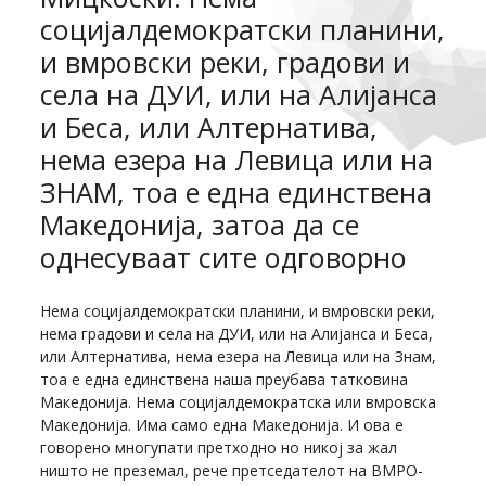
социјалдемократски планини,
и вмровски реки, градови и
села на ДУИ, или на Алијанса
и Беса, или Алтернатива,
нема езера на Левица или на
ЗНАМ, тоа е една единствена
Македонија, затоа да се
однесуваат сите одговорно
Нема социјалдемократски планини, и вмровски реки,
нема градови и села на ДУИ, или на Алијанса и Беса,
или Алтернатива, нема езера на Левица или на Знам,
тоа е една единствена наша преубава татковина
Македонија. Нема социјалдемократска или вмровска
Македонија. Има само една Македонија. И ова е
говорено многупати претходно но никој за жал
ништо не преземал, рече претседателот на ВМРО-