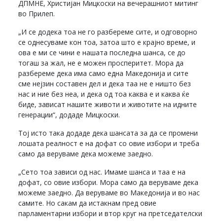
ДПМНЕ, Христијан Мицкоски на вечерашниот митинг
во Прилеп.
„И се додека тоа не го разбереме сите, и одговорно
се однесуваме кон тоа, затоа што е крајно време, и
ова е ми се чини е нашата последна шанса, се до
тогаш за жал, не е можен просперитет. Мора да
разбереме дека има само една Македонија и сите
сме нејзин составен дел и дека таа не е ништо без
нас и ние без неа, и дека од тоа каква е и каква ќе
биде, зависат нашите животи и животите на идните
генерации“, додаде Мицкоски.
Тој исто така додаде дека шансата за да се промени
лошата реалност е на дофат со овие избори и треба
само да веруваме дека можеме заедно.
„Сето тоа зависи од нас. Имаме шанса и таа е на
дофат, со овие избори. Мора само да веруваме дека
можеме заедно. Да веруваме во Македонија и во нас
самите. Но сакам да истакнам пред овие
парламентарни избори и втор круг на претседателски