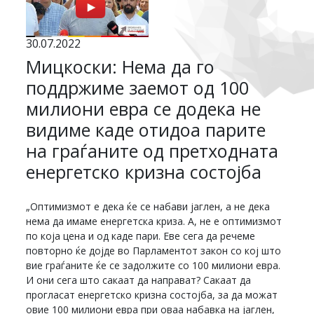
30.07.2022
Мицкоски: Нема да го
поддржиме заемот од 100
милиони евра се додека не
видиме каде отидоа парите
на граѓаните од претходната
енергетско кризна состојба
„Оптимизмот е дека ќе се набави јаглен, а не дека
нема да имаме енергетска криза. А, не е оптимизмот
по која цена и од каде пари. Еве сега да речеме
повторно ќе дојде во Парламентот закон со кој што
вие граѓаните ќе се задолжите со 100 милиони евра.
И они сега што сакаат да направат? Сакаат да
прогласат енергетско кризна состојба, за да можат
овие 100 милиони евра при оваа набавка на јаглен,