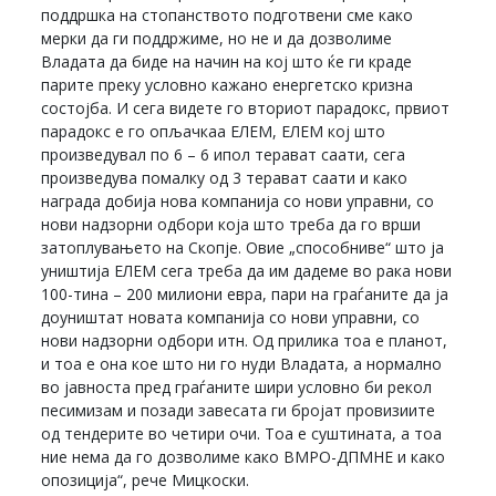
поддршка на стопанството подготвени сме како
мерки да ги поддржиме, но не и да дозволиме
Владата да биде на начин на кој што ќе ги краде
парите преку условно кажано енергетско кризна
состојба. И сега видете го вториот парадокс, првиот
парадокс е го опљачкаа ЕЛЕМ, ЕЛЕМ кој што
произведувал по 6 – 6 ипол терават саати, сега
произведува помалку од 3 терават саати и како
награда добија нова компанија со нови управни, со
нови надзорни одбори која што треба да го врши
затоплувањето на Скопје. Овие „способниве“ што ја
уништија ЕЛЕМ сега треба да им дадеме во рака нови
100-тина – 200 милиони евра, пари на граѓаните да ја
доуништат новата компанија со нови управни, со
нови надзорни одбори итн. Од прилика тоа е планот,
и тоа е она кое што ни го нуди Владата, а нормално
во јавноста пред граѓаните шири условно би рекол
песимизам и позади завесата ги бројат провизиите
од тендерите во четири очи. Тоа е суштината, а тоа
ние нема да го дозволиме како ВМРО-ДПМНЕ и како
опозиција“, рече Мицкоски.