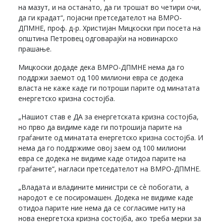
на мазут, и на останато, да ги трошат во четири очи,
да ги крадат“, појасни претседателот на ВМРО-
ДПМНЕ, проф. д-р. Христијан Мицкоски при посета на
општина Петровец одговарајќи на новинарско
прашање.
Мицкоски додаде дека ВМРО-ДПМНЕ нема да го
поддржи заемот од 100 милиони евра се додека
власта не каже каде ги потроши парите од минатата
енергетско кризна состојба.
„Нашиот став е ДА за енергетската кризна состојба,
но прво да видиме каде ги потрошија парите на
граѓаните од минатата енергетско кризна состојба. И
нема да го поддржиме овој заем од 100 милиони
евра се додека не видиме каде отидоа парите на
граѓаните“, нагласи претседателот на ВМРО-ДПМНЕ.
„Владата и владините министри се сѐ побогати, а
народот е се посиромашен. Додека не видиме каде
отидоа парите ние нема да се согласиме ниту на
нова енергетска кризна состојба, ако треба мерки за