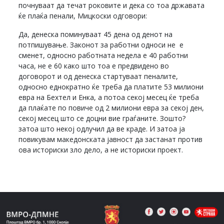
почнуваат да течат роковите и дека со тоа државата
ќе плаќа пенали, Мицкоски одговори:
Да, денеска поминуваат 45 дена од денот на
потпишување. Законот за работни односи не е
сменет, односно работната недела е 40 работни
часа, не е 60 како што тоа е предвидено во
договорот и од денеска стартуваат пеналите,
односно еднократно ќе треба да платите 53 милиони
евра на Бехтел и Енка, а потоа секој месец ќе треба
да плаќате по повиче од 2 милиони евра за секој ден,
секој месец што се доцни вие граѓаните. Зошто?
затоа што некој одлучил да ве краде. И затоа ја
повикувам македонската јавност да застанат против
ова историски зло дело, а не историски проект.