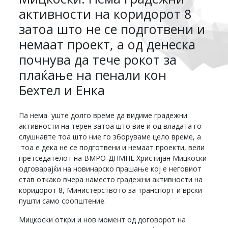
активности на коридорот 8
затоа што не се подготвени и
немаат проект, а од денеска
почнува да тече рокот за
плаќање на пенали кон
Бехтел и Енка
Па нема уште долго време да видиме градежни
активности на терен затоа што вие и од владата го
слушнавте тоа што ние го зборуваме цело време, а
тоа е дека не се подготвени и немаат проекти, вели
претседателот на ВМРО-ДПМНЕ Христијан Мицкоски
одговарајќи на новинарско прашање кој е неговиот
став откако вчера наместо градежни активности на
коридорот 8, Министерството за транспорт и врски
пушти само соопштение.
Мицкоски откри и нов момент од договорот на