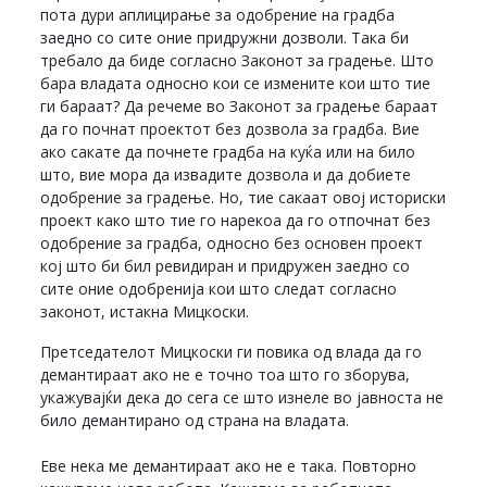
пота дури аплицирање за одобрение на градба
заедно со сите оние придружни дозволи. Така би
требало да биде согласно Законот за градење. Што
бара владата односно кои се измените кои што тие
ги бараат? Да речеме во Законот за градење бараат
да го почнат проектот без дозвола за градба. Вие
ако сакате да почнете градба на куќа или на било
што, вие мора да извадите дозвола и да добиете
одобрение за градење. Но, тие сакаат овој историски
проект како што тие го нарекоа да го отпочнат без
одобрение за градба, односно без основен проект
кој што би бил ревидиран и придружен заедно со
сите оние одобренија кои што следат согласно
законот, истакна Мицкоски.
Претседателот Мицкоски ги повика од влада да го
демантираат ако не е точно тоа што го зборува,
укажувајќи дека до сега се што изнеле во јавноста не
било демантирано од страна на владата.
Еве нека ме демантираат ако не е така. Повторно