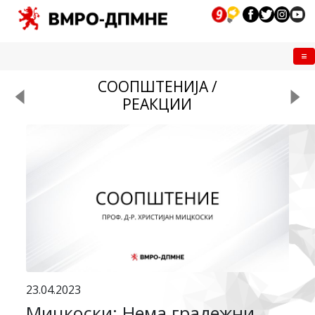
Me
СООПШТЕНИЈА /
РЕАКЦИИ
23.04.2023
Мицкоски: Нема градежни