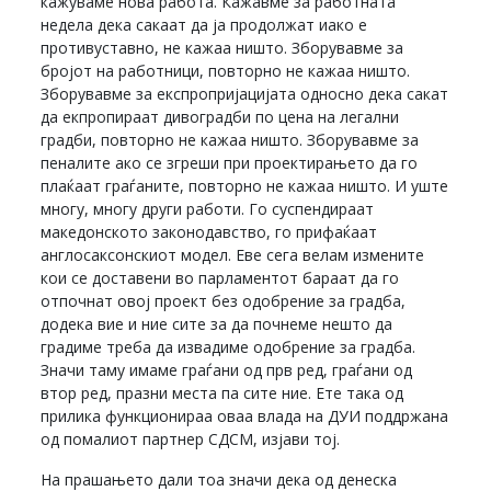
кажуваме нова работа. Кажавме за работната
недела дека сакаат да ја продолжат иако е
противуставно, не кажаа ништо. Зборувавме за
бројот на работници, повторно не кажаа ништо.
Зборувавме за експропријацијата односно дека сакат
да екпропираат дивоградби по цена на легални
градби, повторно не кажаа ништо. Зборувавме за
пеналите ако се згреши при проектирањето да го
плаќаат граѓаните, повторно не кажаа ништо. И уште
многу, многу други работи. Го суспендираат
македонското законодавство, го прифаќаат
англосаксонскиот модел. Еве сега велам измените
кои се доставени во парламентот бараат да го
отпочнат овој проект без одобрение за градба,
додека вие и ние сите за да почнеме нешто да
градиме треба да извадиме одобрение за градба.
Значи таму имаме граѓани од прв ред, граѓани од
втор ред, празни места па сите ние. Ете така од
прилика функционираа оваа влада на ДУИ поддржана
од помалиот партнер СДСМ, изјави тој.
На прашањето дали тоа значи дека од денеска