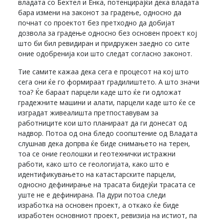
владата со Бехтел и Енка, потенцирајќи дека владата
бара измени на законот за градење, односно да
почнат со проектот без претходно да добијат
дозвола за градење односно без основен проект кој
што би бил ревидиран и придружен заедно со сите
оние одобренија кои што следат согласно законот.
Тие самите кажаа дека сега е процесот на кој што
сега они ќе го формираат градилиштето. А што значи
тоа? Ќе бараат парцели каде што ќе ги одложат
градежните машини и алати, парцели каде што ќе се
изградат живеалишта претпоставувам за
работниците кои што планираат да ги донесат од
надвор. Потоа од она бледо соопштение од Владата
слушнав дека допрва ќе биде снимањето на терен,
тоа се оние геолошки и геотехнички истражни
работи, како што се геологијата, како што е
идентификувањето на катастарските парцели,
односно дефинирање на трасата бидејќи трасата се
уште не е дефинирана. Па дури потоа следи
изработка на основен проект, а откако ќе биде
изработен основниот проект, ревизија на истиот, па