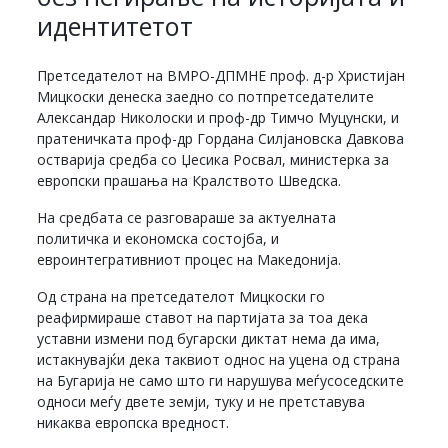
идентитетот
Претседателот на ВМРО-ДПМНЕ проф. д-р Христијан
Мицкоски денеска заедно со потпретседателите
Александар Николоски и проф-др Тимчо Муцунски, и
пратеничката проф-др Гордана Силјановска Давкова
остварија средба со Џесика Росвал, министерка за
европски прашања на Кралството Шведска.
На средбата се разговараше за актуелната
политичка и економска состојба, и
евроинтегративниот процес на Македонија.
Од страна на претседателот Мицкоски го
реафирмираше ставот на партијата за тоа дека
уставни измени под бугарски диктат нема да има,
истакнувајќи дека таквиот однос на уцена од страна
на Бугарија не само што ги нарушува меѓусоседските
односи меѓу двете земји, туку и не претставува
никаква европска вредност.