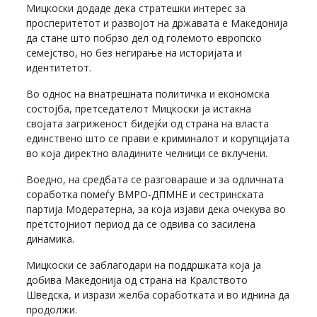
Мицкоски додаде дека стратешки интерес за
просперитетот и развојот на државата е Македонија
да стане што побрзо дел од големото европско
семејство, но без негирање на историјата и
идентитетот.
Во однос на внатрешната политичка и економска
состојба, претседателот Мицкоски ја истакна
својата загриженост бидејќи од страна на власта
единствено што се прави е криминалот и корупцијата
во која директно владините челници се вклучени.
Воедно, на средбата се разговараше и за одличната
соработка помеѓу ВМРО-ДПМНЕ и сестринската
партија Модератерна, за која изјави дека очекува во
претстојниот период да се одвива со засилена
динамика.
Мицкоски се заблагодари на поддршката која ја
добива Македонија од страна на Кралството
Шведска, и изрази желба соработката и во иднина да
продолжи.