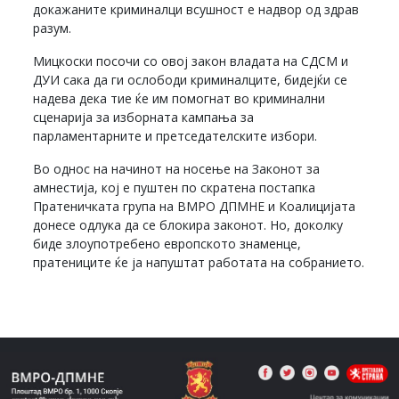
докажаните криминалци всушност е надвор од здрав
разум.
Мицкоски посочи со овој закон владата на СДСМ и
ДУИ сака да ги ослободи криминалците, бидејќи се
надева дека тие ќе им помогнат во криминални
сценарија за изборната кампања за
парламентарните и претседателските избори.
Во однос на начинот на носење на Законот за
амнестија, кој е пуштен по скратена постапка
Пратеничката група на ВМРО ДПМНЕ и Коалицијата
донесе одлука да се блокира законот. Но, доколку
биде злоупотребено европското знаменце,
пратениците ќе ја напуштат работата на собранието.