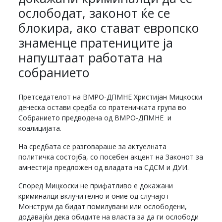
ослободат, законот ќе се
блокира, ако стават европско
знаменце пратениците ја
напуштаат работата на
собранието
Претседателот на ВМРО-ДПМНЕ Христијан Мицкоски
денеска остави средба со пратеничката група во
Собранието предводена од ВМРО-ДПМНЕ и
коалицијата.
На средбата се разговараше за актуелната
политичка состојба, со посебен акцент на Законот за
амнестија предложен од владата на СДСМ и ДУИ.
Според Мицкоски не прифатливо е докажани
криминалци вклучително и оние од случајот
Монструм да бидат помилувани или ослободени,
додавајќи дека обидите на власта за да ги ослободи