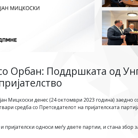
со Орбан: Поддршката од Ун
 пријателство
ан Мицкоски денес (24 октомври 2023 година) заедно 
ари средба со Претседателот на пријателската партија
и пријателски односи меѓу двете партии, и стана збор 