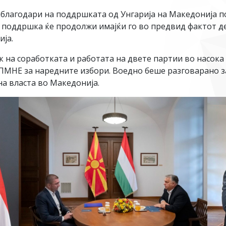
агодари на поддршката од Унгарија на Македонија пос
а поддршка ќе продолжи имајќи го во предвид фактот д
ија.
 на соработката и работата на двете партии во насока 
МНЕ за наредните избори. Воедно беше разговарано за
а власта во Македонија.