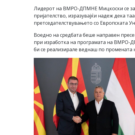
Лидерот на ВМРО-ДПМНЕ Мицкоски се забл
пријателство, изразувајќи надеж дека та
претседателствувањето со Европската Ун
Воедно на средбата беше направен пресек
при изработка на програмата на ВМРО-ДП
би се реализирале веднаш по промената н