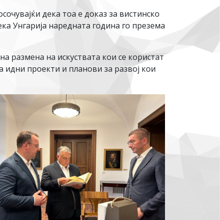
очувајќи дека тоа е доказ за вистинско
ека Унгарија наредната година го презема
на размена на искуствата кои се користат
 идни проекти и планови за развој кои